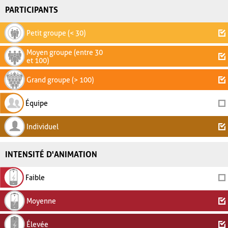
PARTICIPANTS
Petit groupe (< 30)
Moyen groupe (entre 30
et 100)
Grand groupe (> 100)
Équipe
Individuel
INTENSITÉ D'ANIMATION
Faible
Moyenne
Élevée