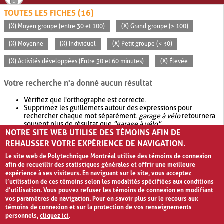
TOUTES LES FICHES (16)
(X) Moyen groupe (entre 30 et 100)
(X) Grand groupe (> 100)
(X) Moyenne
(X) Individuel
(X) Petit groupe (< 30)
(X) Activités développées (Entre 30 et 60 minutes)
(X) Élevée
Votre recherche n'a donné aucun résultat
Vérifiez que l'orthographe est correcte.
Supprimez les guillemets autour des expressions pour
rechercher chaque mot séparément.
garage à vélo
retournera
souvent plus de résultat que
"garage à vélo"
.
NOTRE SITE WEB UTILISE DES TÉMOINS AFIN DE
Envisagez d'élargir votre recherche avec
OR
.
garage OR vélo
retournera souvent plus de résultat que
garage à vélo
.
REHAUSSER VOTRE EXPÉRIENCE DE NAVIGATION.
Le site web de Polytechnique Montréal utilise des témoins de connexion
afin de recueillir des statistiques générales et offrir une meilleure
expérience à ses visiteurs. En naviguant sur le site, vous acceptez
l’utilisation de ces témoins selon les modalités spécifiées aux conditions
d’utilisation. Vous pouvez refuser les témoins de connexion en modifiant
vos paramètres de navigation. Pour en savoir plus sur le recours aux
témoins de connexion et sur la protection de vos renseignements
personnels,
cliquez ici
.
Avis de confidentialité et conditions d’utilisation