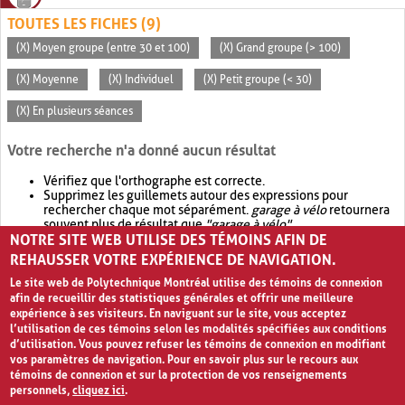
TOUTES LES FICHES (9)
(X) Moyen groupe (entre 30 et 100)
(X) Grand groupe (> 100)
(X) Moyenne
(X) Individuel
(X) Petit groupe (< 30)
(X) En plusieurs séances
Votre recherche n'a donné aucun résultat
Vérifiez que l'orthographe est correcte.
Supprimez les guillemets autour des expressions pour
rechercher chaque mot séparément.
garage à vélo
retournera
souvent plus de résultat que
"garage à vélo"
.
NOTRE SITE WEB UTILISE DES TÉMOINS AFIN DE
Envisagez d'élargir votre recherche avec
OR
.
garage OR vélo
retournera souvent plus de résultat que
garage à vélo
.
REHAUSSER VOTRE EXPÉRIENCE DE NAVIGATION.
Le site web de Polytechnique Montréal utilise des témoins de connexion
afin de recueillir des statistiques générales et offrir une meilleure
expérience à ses visiteurs. En naviguant sur le site, vous acceptez
l’utilisation de ces témoins selon les modalités spécifiées aux conditions
d’utilisation. Vous pouvez refuser les témoins de connexion en modifiant
vos paramètres de navigation. Pour en savoir plus sur le recours aux
témoins de connexion et sur la protection de vos renseignements
personnels,
cliquez ici
.
Avis de confidentialité et conditions d’utilisation