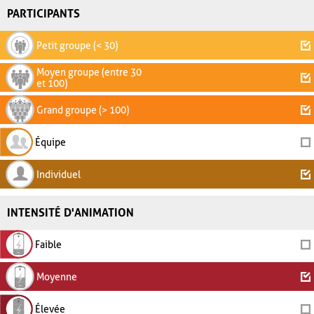
PARTICIPANTS
Petit groupe (< 30)
Moyen groupe (entre 30
et 100)
Grand groupe (> 100)
Équipe
Individuel
INTENSITÉ D'ANIMATION
Faible
Moyenne
Élevée