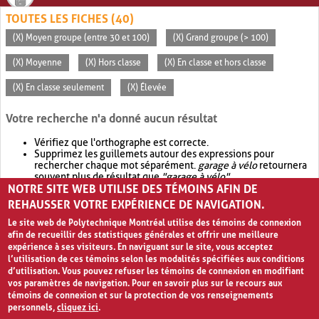
TOUTES LES FICHES (40)
(X) Moyen groupe (entre 30 et 100)
(X) Grand groupe (> 100)
(X) Moyenne
(X) Hors classe
(X) En classe et hors classe
(X) En classe seulement
(X) Élevée
Votre recherche n'a donné aucun résultat
Vérifiez que l'orthographe est correcte.
Supprimez les guillemets autour des expressions pour
rechercher chaque mot séparément.
garage à vélo
retournera
souvent plus de résultat que
"garage à vélo"
.
NOTRE SITE WEB UTILISE DES TÉMOINS AFIN DE
Envisagez d'élargir votre recherche avec
OR
.
garage OR vélo
retournera souvent plus de résultat que
garage à vélo
.
REHAUSSER VOTRE EXPÉRIENCE DE NAVIGATION.
Le site web de Polytechnique Montréal utilise des témoins de connexion
afin de recueillir des statistiques générales et offrir une meilleure
expérience à ses visiteurs. En naviguant sur le site, vous acceptez
l’utilisation de ces témoins selon les modalités spécifiées aux conditions
d’utilisation. Vous pouvez refuser les témoins de connexion en modifiant
vos paramètres de navigation. Pour en savoir plus sur le recours aux
témoins de connexion et sur la protection de vos renseignements
personnels,
cliquez ici
.
Avis de confidentialité et conditions d’utilisation