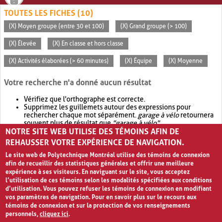
TOUTES LES FICHES (10)
(X) Moyen groupe (entre 30 et 100)
(X) Grand groupe (> 100)
(X) Élevée
(X) En classe et hors classe
(X) Activités élaborées (> 60 minutes)
(X) Équipe
(X) Moyenne
Votre recherche n'a donné aucun résultat
Vérifiez que l'orthographe est correcte.
Supprimez les guillemets autour des expressions pour
rechercher chaque mot séparément.
garage à vélo
retournera
souvent plus de résultat que
"garage à vélo"
.
NOTRE SITE WEB UTILISE DES TÉMOINS AFIN DE
Envisagez d'élargir votre recherche avec
OR
.
garage OR vélo
retournera souvent plus de résultat que
garage à vélo
.
REHAUSSER VOTRE EXPÉRIENCE DE NAVIGATION.
Le site web de Polytechnique Montréal utilise des témoins de connexion
afin de recueillir des statistiques générales et offrir une meilleure
expérience à ses visiteurs. En naviguant sur le site, vous acceptez
l’utilisation de ces témoins selon les modalités spécifiées aux conditions
d’utilisation. Vous pouvez refuser les témoins de connexion en modifiant
vos paramètres de navigation. Pour en savoir plus sur le recours aux
témoins de connexion et sur la protection de vos renseignements
personnels,
cliquez ici
.
Avis de confidentialité et conditions d’utilisation