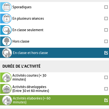
Sporadiques
En plusieurs séances
En classe seulement
Hors classe
En classe et hors classe
DURÉE DE L'ACTIVITÉ
Activités courtes (< 30
minutes)
Activités développées
(Entre 30 et 60 minutes)
Activités élaborées (> 60
minutes)