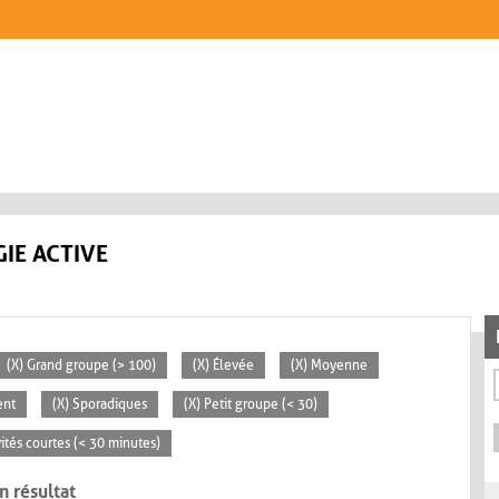
IE ACTIVE
(X) Grand groupe (> 100)
(X) Élevée
(X) Moyenne
ent
(X) Sporadiques
(X) Petit groupe (< 30)
vités courtes (< 30 minutes)
n résultat