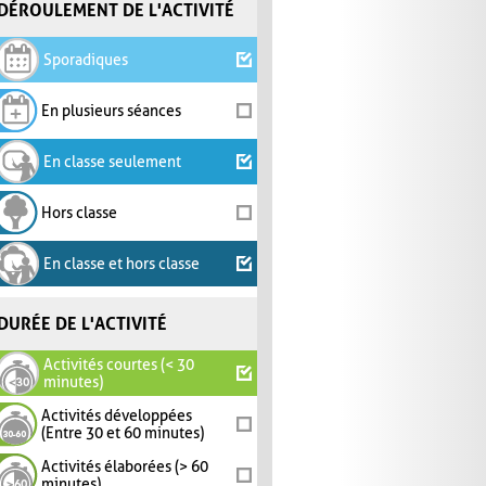
DÉROULEMENT DE L'ACTIVITÉ
Sporadiques
En plusieurs séances
En classe seulement
Hors classe
En classe et hors classe
DURÉE DE L'ACTIVITÉ
Activités courtes (< 30
minutes)
Activités développées
(Entre 30 et 60 minutes)
Activités élaborées (> 60
minutes)