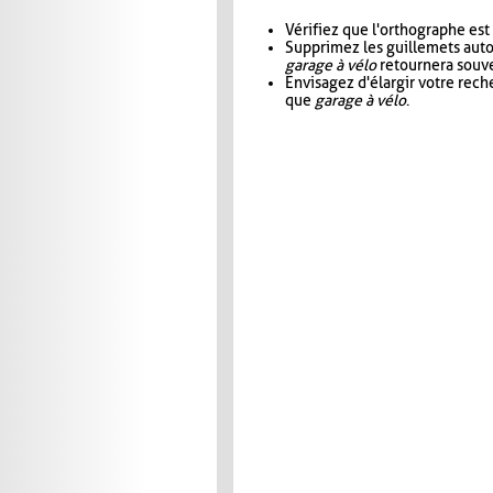
Vérifiez que l'orthographe est
Supprimez les guillemets aut
garage à vélo
retournera souve
Envisagez d'élargir votre rec
que
garage à vélo
.