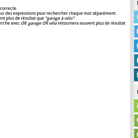
 correcte.
our des expressions pour rechercher chaque mot séparément.
nt plus de résultat que
"garage à vélo"
.
herche avec
OR
.
garage OR vélo
retournera souvent plus de résultat