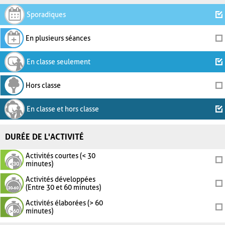
Sporadiques
En plusieurs séances
En classe seulement
Hors classe
En classe et hors classe
DURÉE DE L'ACTIVITÉ
Activités courtes (< 30
minutes)
Activités développées
(Entre 30 et 60 minutes)
Activités élaborées (> 60
minutes)