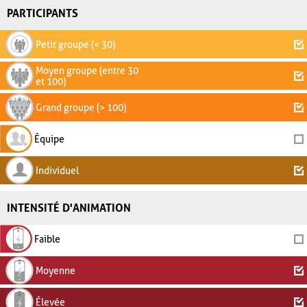
PARTICIPANTS
Petit groupe (< 30)
Moyen groupe (entre 30
et 100)
Grand groupe (> 100)
Équipe
Individuel
INTENSITÉ D'ANIMATION
Faible
Moyenne
Élevée