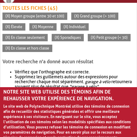
TOUTES LES FICHES (45)
(X) Moyen groupe (entre 30 et 100)
(X) Grand groupe (> 100)
(X) Élevée
(X) Moyenne
(X) Individuel
(X) En classe seulement
(X) Sporadiques
(X) Petit groupe (< 30)
(X) En classe et hors classe
Votre recherche n'a donné aucun résultat
Vérifiez que l'orthographe est correcte.
Supprimez les guillemets autour des expressions pour
rechercher chaque mot séparément.
garage à vélo
retournera
souvent plus de résultat que
"garage à vélo"
.
NOTRE SITE WEB UTILISE DES TÉMOINS AFIN DE
Envisagez d'élargir votre recherche avec
OR
.
garage OR vélo
retournera souvent plus de résultat que
garage à vélo
.
REHAUSSER VOTRE EXPÉRIENCE DE NAVIGATION.
Le site web de Polytechnique Montréal utilise des témoins de connexion
afin de recueillir des statistiques générales et offrir une meilleure
expérience à ses visiteurs. En naviguant sur le site, vous acceptez
l’utilisation de ces témoins selon les modalités spécifiées aux conditions
d’utilisation. Vous pouvez refuser les témoins de connexion en modifiant
vos paramètres de navigation. Pour en savoir plus sur le recours aux