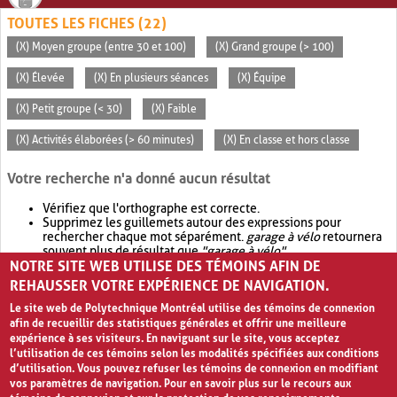
TOUTES LES FICHES (22)
(X) Moyen groupe (entre 30 et 100)
(X) Grand groupe (> 100)
(X) Élevée
(X) En plusieurs séances
(X) Équipe
(X) Petit groupe (< 30)
(X) Faible
(X) Activités élaborées (> 60 minutes)
(X) En classe et hors classe
Votre recherche n'a donné aucun résultat
Vérifiez que l'orthographe est correcte.
Supprimez les guillemets autour des expressions pour
rechercher chaque mot séparément.
garage à vélo
retournera
souvent plus de résultat que
"garage à vélo"
.
NOTRE SITE WEB UTILISE DES TÉMOINS AFIN DE
Envisagez d'élargir votre recherche avec
OR
.
garage OR vélo
retournera souvent plus de résultat que
garage à vélo
.
REHAUSSER VOTRE EXPÉRIENCE DE NAVIGATION.
Le site web de Polytechnique Montréal utilise des témoins de connexion
afin de recueillir des statistiques générales et offrir une meilleure
expérience à ses visiteurs. En naviguant sur le site, vous acceptez
l’utilisation de ces témoins selon les modalités spécifiées aux conditions
d’utilisation. Vous pouvez refuser les témoins de connexion en modifiant
vos paramètres de navigation. Pour en savoir plus sur le recours aux