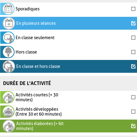
Sporadiques
En plusieurs séances
En classe seulement
Hors classe
En classe et hors classe
DURÉE DE L'ACTIVITÉ
Activités courtes (< 30
minutes)
Activités développées
(Entre 30 et 60 minutes)
Activités élaborées (> 60
minutes)