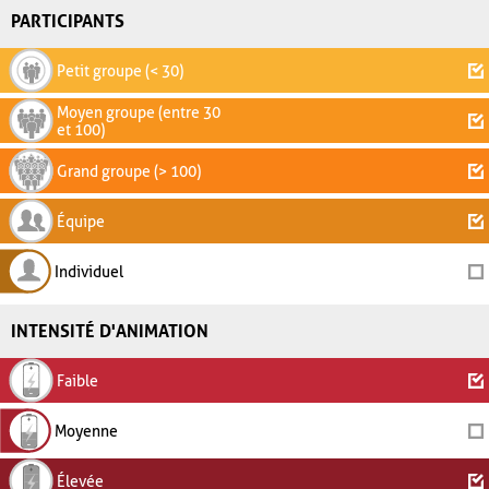
PARTICIPANTS
Petit groupe (< 30)
Moyen groupe (entre 30
et 100)
Grand groupe (> 100)
Équipe
Individuel
INTENSITÉ D'ANIMATION
Faible
Moyenne
Élevée