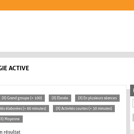
IE ACTIVE
(X) Grand groupe (> 100)
(X) Élevée
(X) En plusieurs séances
vités élaborées (> 60 minutes)
(X) Activités courtes (< 30 minutes)
(X) Moyenne
n résultat