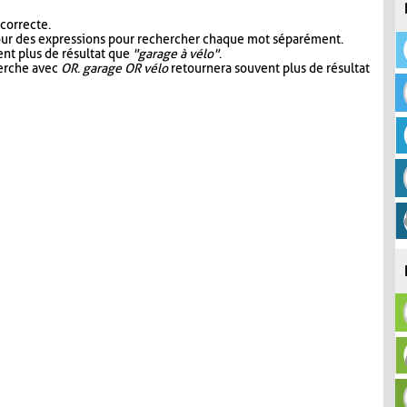
 correcte.
our des expressions pour rechercher chaque mot séparément.
nt plus de résultat que
"garage à vélo"
.
herche avec
OR
.
garage OR vélo
retournera souvent plus de résultat