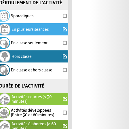
DÉROULEMENT DE L'ACTIVITÉ
Sporadiques
En plusieurs séances
En classe seulement
Hors classe
En classe et hors classe
DURÉE DE L'ACTIVITÉ
Activités courtes (< 30
minutes)
Activités développées
(Entre 30 et 60 minutes)
Activités élaborées (> 60
minutes)