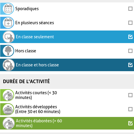
Sporadiques
En plusieurs séances
En classe seulement
Hors classe
En classe et hors classe
DURÉE DE L'ACTIVITÉ
Activités courtes (< 30
minutes)
Activités développées
(Entre 30 et 60 minutes)
Activités élaborées (> 60
minutes)