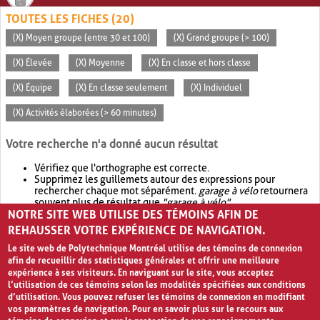
TOUTES LES FICHES (20)
(X) Moyen groupe (entre 30 et 100)
(X) Grand groupe (> 100)
(X) Élevée
(X) Moyenne
(X) En classe et hors classe
(X) Équipe
(X) En classe seulement
(X) Individuel
(X) Activités élaborées (> 60 minutes)
Votre recherche n'a donné aucun résultat
Vérifiez que l'orthographe est correcte.
Supprimez les guillemets autour des expressions pour
rechercher chaque mot séparément.
garage à vélo
retournera
souvent plus de résultat que
"garage à vélo"
.
NOTRE SITE WEB UTILISE DES TÉMOINS AFIN DE
Envisagez d'élargir votre recherche avec
OR
.
garage OR vélo
retournera souvent plus de résultat que
garage à vélo
.
REHAUSSER VOTRE EXPÉRIENCE DE NAVIGATION.
Le site web de Polytechnique Montréal utilise des témoins de connexion
afin de recueillir des statistiques générales et offrir une meilleure
expérience à ses visiteurs. En naviguant sur le site, vous acceptez
l’utilisation de ces témoins selon les modalités spécifiées aux conditions
d’utilisation. Vous pouvez refuser les témoins de connexion en modifiant
vos paramètres de navigation. Pour en savoir plus sur le recours aux