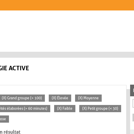
IE ACTIVE
(X) Grand groupe (> 100)
(X) Élevée
(X) Moyenne
vités élaborées (> 60 minutes)
(X) Faible
(X) Petit groupe (< 30)
asse
n résultat