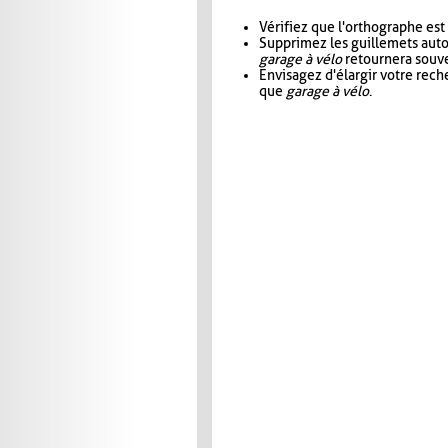
Vérifiez que l'orthographe est
Supprimez les guillemets aut
garage à vélo
retournera souve
Envisagez d'élargir votre rec
que
garage à vélo
.