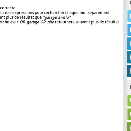
 correcte.
our des expressions pour rechercher chaque mot séparément.
nt plus de résultat que
"garage à vélo"
.
herche avec
OR
.
garage OR vélo
retournera souvent plus de résultat