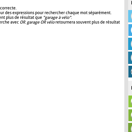
 correcte.
our des expressions pour rechercher chaque mot séparément.
nt plus de résultat que
"garage à vélo"
.
herche avec
OR
.
garage OR vélo
retournera souvent plus de résultat