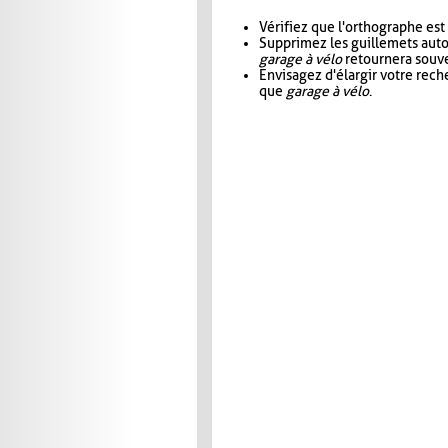
Vérifiez que l'orthographe est
Supprimez les guillemets aut
garage à vélo
retournera souve
Envisagez d'élargir votre rec
que
garage à vélo
.