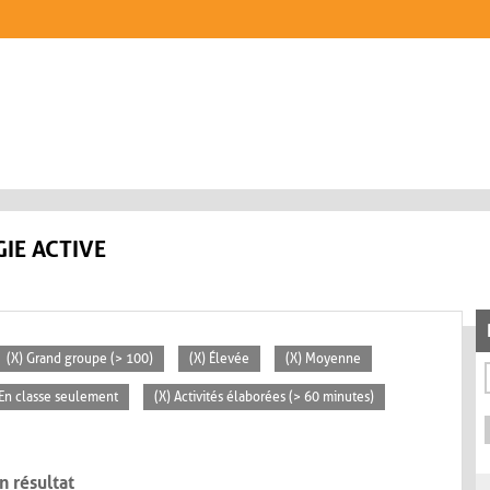
IE ACTIVE
(X) Grand groupe (> 100)
(X) Élevée
(X) Moyenne
 En classe seulement
(X) Activités élaborées (> 60 minutes)
n résultat