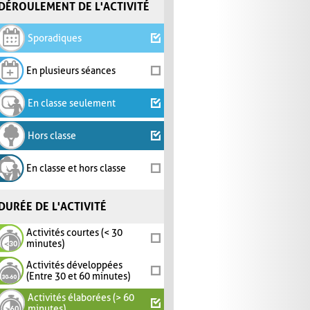
DÉROULEMENT DE L'ACTIVITÉ
Sporadiques
En plusieurs séances
En classe seulement
Hors classe
En classe et hors classe
DURÉE DE L'ACTIVITÉ
Activités courtes (< 30
minutes)
Activités développées
(Entre 30 et 60 minutes)
Activités élaborées (> 60
minutes)