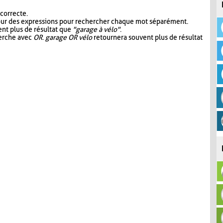
 correcte.
our des expressions pour rechercher chaque mot séparément.
nt plus de résultat que
"garage à vélo"
.
herche avec
OR
.
garage OR vélo
retournera souvent plus de résultat