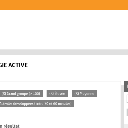
IE ACTIVE
(X) Grand groupe (> 100)
(X) Élevée
(X) Moyenne
 Activités développées (Entre 30 et 60 minutes)
n résultat