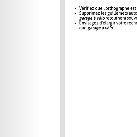
Vérifiez que l'orthographe est
Supprimez les guillemets aut
garage à vélo
retournera souve
Envisagez d'élargir votre rec
que
garage à vélo
.