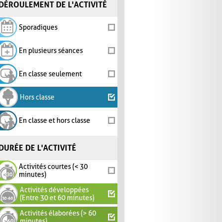
DÉROULEMENT DE L'ACTIVITÉ
Sporadiques
En plusieurs séances
En classe seulement
Hors classe
En classe et hors classe
DURÉE DE L'ACTIVITÉ
Activités courtes (< 30
minutes)
Activités développées
(Entre 30 et 60 minutes)
Activités élaborées (> 60
minutes)