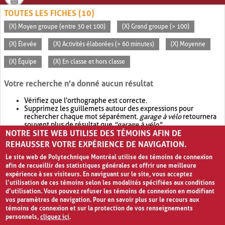
TOUTES LES FICHES (10)
(X) Moyen groupe (entre 30 et 100)
(X) Grand groupe (> 100)
(X) Élevée
(X) Activités élaborées (> 60 minutes)
(X) Moyenne
(X) Équipe
(X) En classe et hors classe
Votre recherche n'a donné aucun résultat
Vérifiez que l'orthographe est correcte.
Supprimez les guillemets autour des expressions pour
rechercher chaque mot séparément.
garage à vélo
retournera
souvent plus de résultat que
"garage à vélo"
.
NOTRE SITE WEB UTILISE DES TÉMOINS AFIN DE
Envisagez d'élargir votre recherche avec
OR
.
garage OR vélo
retournera souvent plus de résultat que
garage à vélo
.
REHAUSSER VOTRE EXPÉRIENCE DE NAVIGATION.
Le site web de Polytechnique Montréal utilise des témoins de connexion
afin de recueillir des statistiques générales et offrir une meilleure
expérience à ses visiteurs. En naviguant sur le site, vous acceptez
l’utilisation de ces témoins selon les modalités spécifiées aux conditions
d’utilisation. Vous pouvez refuser les témoins de connexion en modifiant
vos paramètres de navigation. Pour en savoir plus sur le recours aux
témoins de connexion et sur la protection de vos renseignements
personnels,
cliquez ici
.
Avis de confidentialité et conditions d’utilisation