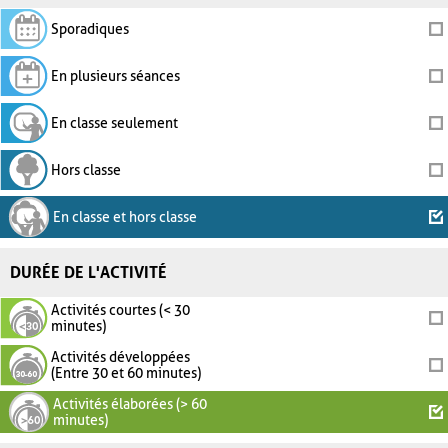
Sporadiques
En plusieurs séances
En classe seulement
Hors classe
En classe et hors classe
DURÉE DE L'ACTIVITÉ
Activités courtes (< 30
minutes)
Activités développées
(Entre 30 et 60 minutes)
Activités élaborées (> 60
minutes)