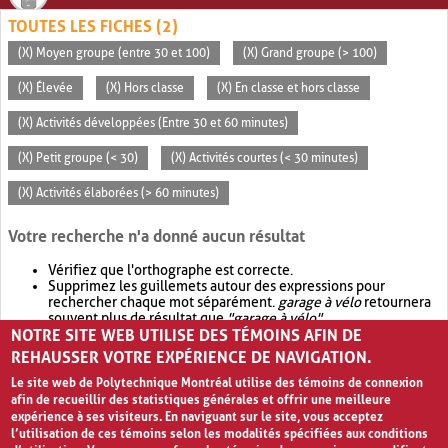
TOUTES LES FICHES (2)
(X) Moyen groupe (entre 30 et 100)
(X) Grand groupe (> 100)
(X) Élevée
(X) Hors classe
(X) En classe et hors classe
(X) Activités développées (Entre 30 et 60 minutes)
(X) Petit groupe (< 30)
(X) Activités courtes (< 30 minutes)
(X) Activités élaborées (> 60 minutes)
Votre recherche n'a donné aucun résultat
Vérifiez que l'orthographe est correcte.
Supprimez les guillemets autour des expressions pour
rechercher chaque mot séparément.
garage à vélo
retournera
souvent plus de résultat que
"garage à vélo"
.
NOTRE SITE WEB UTILISE DES TÉMOINS AFIN DE
Envisagez d'élargir votre recherche avec
OR
.
garage OR vélo
retournera souvent plus de résultat que
garage à vélo
.
REHAUSSER VOTRE EXPÉRIENCE DE NAVIGATION.
Le site web de Polytechnique Montréal utilise des témoins de connexion
afin de recueillir des statistiques générales et offrir une meilleure
expérience à ses visiteurs. En naviguant sur le site, vous acceptez
l’utilisation de ces témoins selon les modalités spécifiées aux conditions