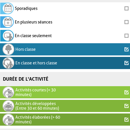
Sporadiques
En plusieurs séances
En classe seulement
Hors classe
En classe et hors classe
DURÉE DE L'ACTIVITÉ
Activités courtes (< 30
minutes)
Activités développées
(Entre 30 et 60 minutes)
Activités élaborées (> 60
minutes)