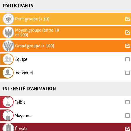
PARTICIPANTS
Petit groupe (< 30)
Moyen groupe (entre 30
et 100)
Grand groupe (> 100)
Équipe
Individuel
INTENSITÉ D'ANIMATION
Faible
Moyenne
Élevée