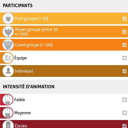
PARTICIPANTS
Petit groupe (< 30)
Moyen groupe (entre 30
et 100)
Grand groupe (> 100)
Équipe
Individuel
INTENSITÉ D'ANIMATION
Faible
Moyenne
Élevée