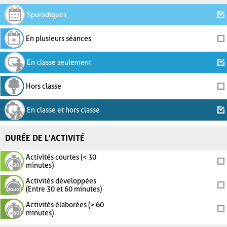
Sporadiques
En plusieurs séances
En classe seulement
Hors classe
En classe et hors classe
DURÉE DE L'ACTIVITÉ
Activités courtes (< 30
minutes)
Activités développées
(Entre 30 et 60 minutes)
Activités élaborées (> 60
minutes)