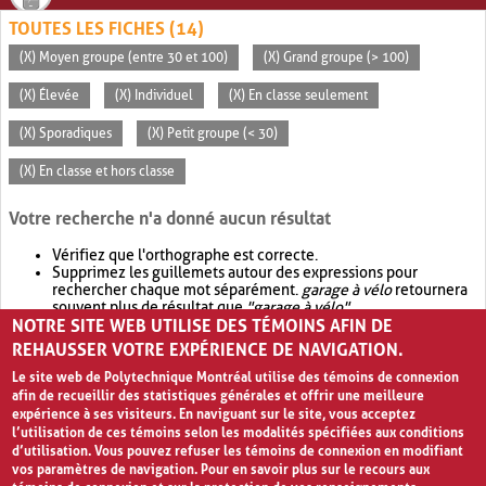
TOUTES LES FICHES (14)
(X) Moyen groupe (entre 30 et 100)
(X) Grand groupe (> 100)
(X) Élevée
(X) Individuel
(X) En classe seulement
(X) Sporadiques
(X) Petit groupe (< 30)
(X) En classe et hors classe
Votre recherche n'a donné aucun résultat
Vérifiez que l'orthographe est correcte.
Supprimez les guillemets autour des expressions pour
rechercher chaque mot séparément.
garage à vélo
retournera
souvent plus de résultat que
"garage à vélo"
.
NOTRE SITE WEB UTILISE DES TÉMOINS AFIN DE
Envisagez d'élargir votre recherche avec
OR
.
garage OR vélo
retournera souvent plus de résultat que
garage à vélo
.
REHAUSSER VOTRE EXPÉRIENCE DE NAVIGATION.
Le site web de Polytechnique Montréal utilise des témoins de connexion
afin de recueillir des statistiques générales et offrir une meilleure
expérience à ses visiteurs. En naviguant sur le site, vous acceptez
l’utilisation de ces témoins selon les modalités spécifiées aux conditions
d’utilisation. Vous pouvez refuser les témoins de connexion en modifiant
vos paramètres de navigation. Pour en savoir plus sur le recours aux