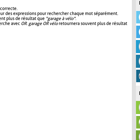
 correcte.
our des expressions pour rechercher chaque mot séparément.
nt plus de résultat que
"garage à vélo"
.
herche avec
OR
.
garage OR vélo
retournera souvent plus de résultat