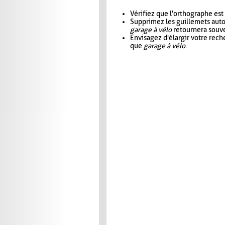
Vérifiez que l'orthographe est
Supprimez les guillemets aut
garage à vélo
retournera souve
Envisagez d'élargir votre rec
que
garage à vélo
.