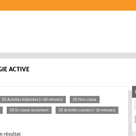
IE ACTIVE
(X) Activités élaborées (> 60 minutes)
(X) Hors classe
(X) En classe seulement
(X) Activités courtes (< 30 minutes)
n résultat