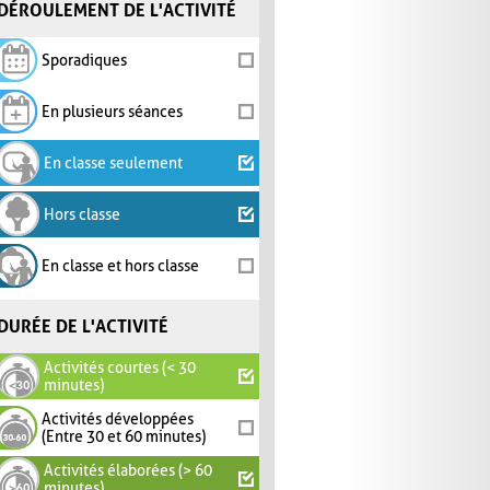
DÉROULEMENT DE L'ACTIVITÉ
Sporadiques
En plusieurs séances
En classe seulement
Hors classe
En classe et hors classe
DURÉE DE L'ACTIVITÉ
Activités courtes (< 30
minutes)
Activités développées
(Entre 30 et 60 minutes)
Activités élaborées (> 60
minutes)