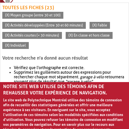
TOUTES LES FICHES (23)
(X) Moyen groupe (entre 30 et 100)
(X) Activités développées (Entre 30 et 60 minutes)
(X) Faible
(X) Activités courtes (< 30 minutes)
(X) En classe et hors classe
(X) Individuel
Votre recherche n'a donné aucun résultat
Vérifiez que l'orthographe est correcte.
Supprimez les guillemets autour des expressions pour
rechercher chaque mot séparément.
garage à vélo
retournera
souvent plus de résultat que
"garage à vélo"
.
NOTRE SITE WEB UTILISE DES TÉMOINS AFIN DE
Envisagez d'élargir votre recherche avec
OR
.
garage OR vélo
retournera souvent plus de résultat que
garage à vélo
.
REHAUSSER VOTRE EXPÉRIENCE DE NAVIGATION.
Le site web de Polytechnique Montréal utilise des témoins de connexion
afin de recueillir des statistiques générales et offrir une meilleure
expérience à ses visiteurs. En naviguant sur le site, vous acceptez
l’utilisation de ces témoins selon les modalités spécifiées aux conditions
d’utilisation. Vous pouvez refuser les témoins de connexion en modifiant
vos paramètres de navigation. Pour en savoir plus sur le recours aux