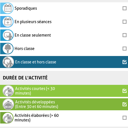
Sporadiques
En plusieurs séances
En classe seulement
Hors classe
En classe et hors classe
DURÉE DE L'ACTIVITÉ
Activités courtes (< 30
minutes)
Activités développées
(Entre 30 et 60 minutes)
Activités élaborées (> 60
minutes)