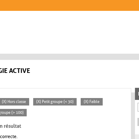
IE ACTIVE
(X) Hors classe
(X) Petit groupe (< 30)
(X) Faible
groupe (> 100)
n résultat
 correcte.