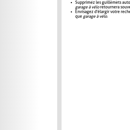
Supprimez les guillemets aut
garage à vélo
retournera souve
Envisagez d'élargir votre rec
que
garage à vélo
.