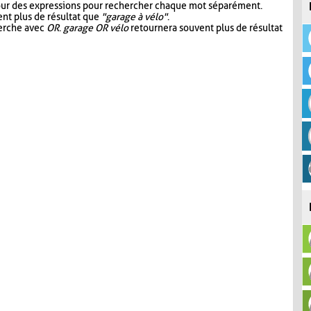
our des expressions pour rechercher chaque mot séparément.
nt plus de résultat que
"garage à vélo"
.
herche avec
OR
.
garage OR vélo
retournera souvent plus de résultat