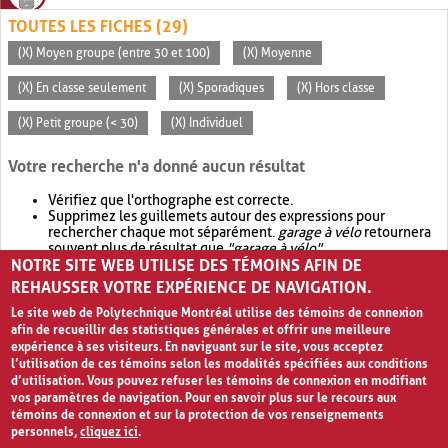
TOUTES LES FICHES (29)
(X) Moyen groupe (entre 30 et 100)
(X) Moyenne
(X) En classe seulement
(X) Sporadiques
(X) Hors classe
(X) Petit groupe (< 30)
(X) Individuel
Votre recherche n'a donné aucun résultat
Vérifiez que l'orthographe est correcte.
Supprimez les guillemets autour des expressions pour
rechercher chaque mot séparément.
garage à vélo
retournera
souvent plus de résultat que
"garage à vélo"
.
NOTRE SITE WEB UTILISE DES TÉMOINS AFIN DE
Envisagez d'élargir votre recherche avec
OR
.
garage OR vélo
retournera souvent plus de résultat que
garage à vélo
.
REHAUSSER VOTRE EXPÉRIENCE DE NAVIGATION.
Le site web de Polytechnique Montréal utilise des témoins de connexion
afin de recueillir des statistiques générales et offrir une meilleure
expérience à ses visiteurs. En naviguant sur le site, vous acceptez
l’utilisation de ces témoins selon les modalités spécifiées aux conditions
d’utilisation. Vous pouvez refuser les témoins de connexion en modifiant
vos paramètres de navigation. Pour en savoir plus sur le recours aux
témoins de connexion et sur la protection de vos renseignements
personnels,
cliquez ici
.
Avis de confidentialité et conditions d’utilisation