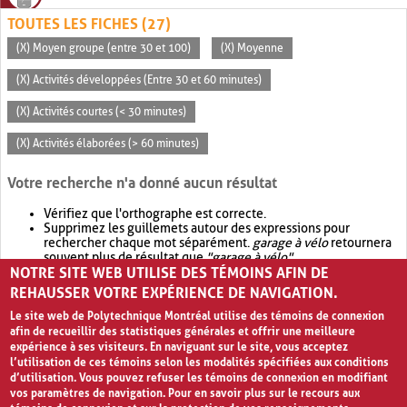
TOUTES LES FICHES (27)
(X) Moyen groupe (entre 30 et 100)
(X) Moyenne
(X) Activités développées (Entre 30 et 60 minutes)
(X) Activités courtes (< 30 minutes)
(X) Activités élaborées (> 60 minutes)
Votre recherche n'a donné aucun résultat
Vérifiez que l'orthographe est correcte.
Supprimez les guillemets autour des expressions pour
rechercher chaque mot séparément.
garage à vélo
retournera
souvent plus de résultat que
"garage à vélo"
.
NOTRE SITE WEB UTILISE DES TÉMOINS AFIN DE
Envisagez d'élargir votre recherche avec
OR
.
garage OR vélo
retournera souvent plus de résultat que
garage à vélo
.
REHAUSSER VOTRE EXPÉRIENCE DE NAVIGATION.
Le site web de Polytechnique Montréal utilise des témoins de connexion
afin de recueillir des statistiques générales et offrir une meilleure
expérience à ses visiteurs. En naviguant sur le site, vous acceptez
l’utilisation de ces témoins selon les modalités spécifiées aux conditions
d’utilisation. Vous pouvez refuser les témoins de connexion en modifiant
vos paramètres de navigation. Pour en savoir plus sur le recours aux