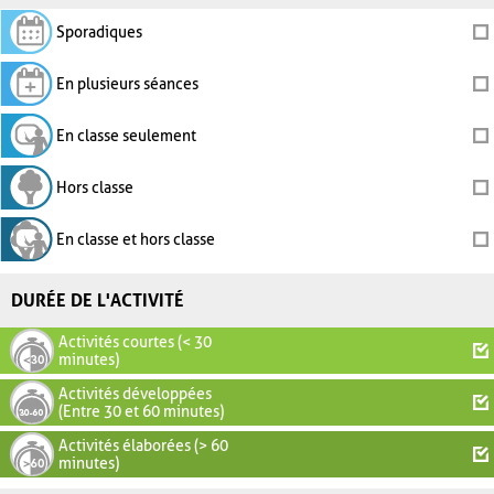
Sporadiques
En plusieurs séances
En classe seulement
Hors classe
En classe et hors classe
DURÉE DE L'ACTIVITÉ
Activités courtes (< 30
minutes)
Activités développées
(Entre 30 et 60 minutes)
Activités élaborées (> 60
minutes)