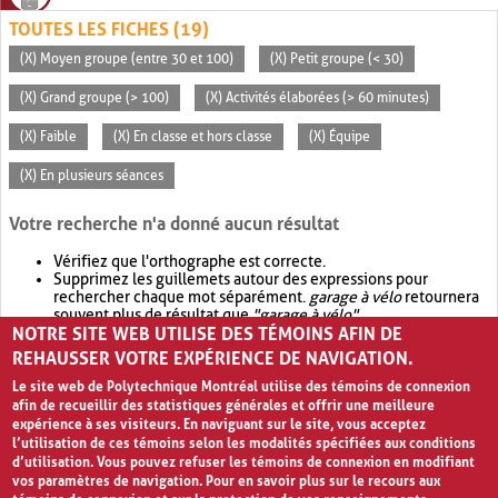
TOUTES LES FICHES (19)
(X) Moyen groupe (entre 30 et 100)
(X) Petit groupe (< 30)
(X) Grand groupe (> 100)
(X) Activités élaborées (> 60 minutes)
(X) Faible
(X) En classe et hors classe
(X) Équipe
(X) En plusieurs séances
Votre recherche n'a donné aucun résultat
Vérifiez que l'orthographe est correcte.
Supprimez les guillemets autour des expressions pour
rechercher chaque mot séparément.
garage à vélo
retournera
souvent plus de résultat que
"garage à vélo"
.
NOTRE SITE WEB UTILISE DES TÉMOINS AFIN DE
Envisagez d'élargir votre recherche avec
OR
.
garage OR vélo
retournera souvent plus de résultat que
garage à vélo
.
REHAUSSER VOTRE EXPÉRIENCE DE NAVIGATION.
Le site web de Polytechnique Montréal utilise des témoins de connexion
afin de recueillir des statistiques générales et offrir une meilleure
expérience à ses visiteurs. En naviguant sur le site, vous acceptez
l’utilisation de ces témoins selon les modalités spécifiées aux conditions
d’utilisation. Vous pouvez refuser les témoins de connexion en modifiant
vos paramètres de navigation. Pour en savoir plus sur le recours aux