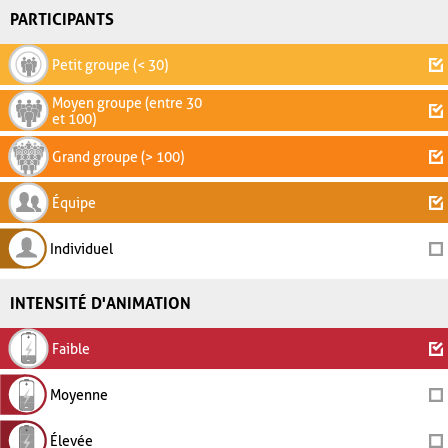
PARTICIPANTS
Petit groupe (< 30)
Moyen groupe (entre 30
et 100)
Grand groupe (> 100)
Équipe
Individuel
INTENSITÉ D'ANIMATION
Faible
Moyenne
Élevée