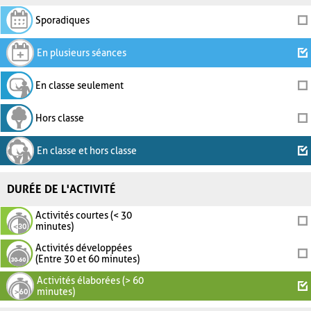
Sporadiques
En plusieurs séances
En classe seulement
Hors classe
En classe et hors classe
DURÉE DE L'ACTIVITÉ
Activités courtes (< 30
minutes)
Activités développées
(Entre 30 et 60 minutes)
Activités élaborées (> 60
minutes)