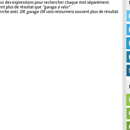
our des expressions pour rechercher chaque mot séparément.
nt plus de résultat que
"garage à vélo"
.
herche avec
OR
.
garage OR vélo
retournera souvent plus de résultat