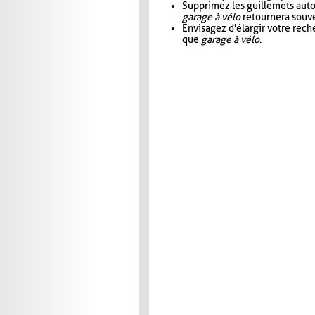
Supprimez les guillemets aut
garage à vélo
retournera souve
Envisagez d'élargir votre rec
que
garage à vélo
.