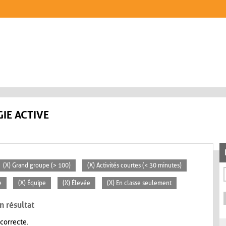
IE ACTIVE
(X) Grand groupe (> 100)
(X) Activités courtes (< 30 minutes)
e
(X) Équipe
(X) Élevée
(X) En classe seulement
n résultat
 correcte.