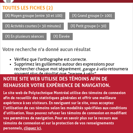
TOUTES LES FICHES (2)
(X) Moyen groupe (entre 30 et 100)
(X) Grand groupe (> 100)
(X) Activités courtes (< 30 minutes)
(X) Petit groupe (< 30)
(X) En plusieurs séances
(X) Élevée
Votre recherche n'a donné aucun résultat
Vérifiez que l'orthographe est correcte.
Supprimez les guillemets autour des expressions pour
rechercher chaque mot séparément.
garage à vélo
retournera
souvent plus de résultat que
"garage à vélo"
.
NOTRE SITE WEB UTILISE DES TÉMOINS AFIN DE
Envisagez d'élargir votre recherche avec
OR
.
garage OR vélo
retournera souvent plus de résultat que
garage à vélo
.
REHAUSSER VOTRE EXPÉRIENCE DE NAVIGATION.
Le site web de Polytechnique Montréal utilise des témoins de connexion
afin de recueillir des statistiques générales et offrir une meilleure
expérience à ses visiteurs. En naviguant sur le site, vous acceptez
l’utilisation de ces témoins selon les modalités spécifiées aux conditions
d’utilisation. Vous pouvez refuser les témoins de connexion en modifiant
vos paramètres de navigation. Pour en savoir plus sur le recours aux
témoins de connexion et sur la protection de vos renseignements
personnels,
cliquez ici
.
Avis de confidentialité et conditions d’utilisation