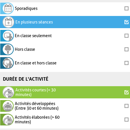
Sporadiques
En plusieurs séances
En classe seulement
Hors classe
En classe et hors classe
DURÉE DE L'ACTIVITÉ
Activités courtes (< 30
minutes)
Activités développées
(Entre 30 et 60 minutes)
Activités élaborées (> 60
minutes)