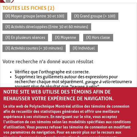
TOUTES LES FICHES (2)
(X) Moyen groupe (entre 30 et 100)
(X) Grand groupe (> 100)
(X) Activités développées (Entre 30 et 60 minutes)
(X) En plusieurs séances
(X) Moyenne
(X) Hors classe
(X) Activités courtes (< 30 minutes)
(X) Individuel
Votre recherche n'a donné aucun résultat
Vérifiez que l'orthographe est correcte.
Supprimez les guillemets autour des expressions pour
rechercher chaque mot séparément.
garage à vélo
retournera
souvent plus de résultat que
"garage à vélo"
.
NOTRE SITE WEB UTILISE DES TÉMOINS AFIN DE
Envisagez d'élargir votre recherche avec
OR
.
garage OR vélo
retournera souvent plus de résultat que
garage à vélo
.
REHAUSSER VOTRE EXPÉRIENCE DE NAVIGATION.
Le site web de Polytechnique Montréal utilise des témoins de connexion
afin de recueillir des statistiques générales et offrir une meilleure
expérience à ses visiteurs. En naviguant sur le site, vous acceptez
l’utilisation de ces témoins selon les modalités spécifiées aux conditions
d’utilisation. Vous pouvez refuser les témoins de connexion en modifiant
vos paramètres de navigation. Pour en savoir plus sur le recours aux