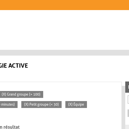
IE ACTIVE
(X) Grand groupe (> 100)
0 minutes)
(X) Petit groupe (< 30)
(X) Équipe
n résultat