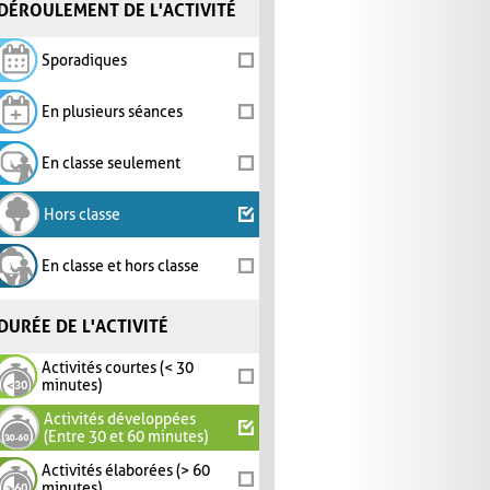
DÉROULEMENT DE L'ACTIVITÉ
Sporadiques
En plusieurs séances
En classe seulement
Hors classe
En classe et hors classe
DURÉE DE L'ACTIVITÉ
Activités courtes (< 30
minutes)
Activités développées
(Entre 30 et 60 minutes)
Activités élaborées (> 60
minutes)