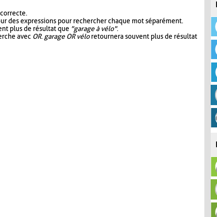
 correcte.
our des expressions pour rechercher chaque mot séparément.
nt plus de résultat que
"garage à vélo"
.
herche avec
OR
.
garage OR vélo
retournera souvent plus de résultat