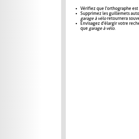
Vérifiez que l'orthographe est
Supprimez les guillemets aut
garage à vélo
retournera souve
Envisagez d'élargir votre rec
que
garage à vélo
.