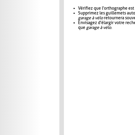
Vérifiez que l'orthographe est
Supprimez les guillemets aut
garage à vélo
retournera souve
Envisagez d'élargir votre rec
que
garage à vélo
.