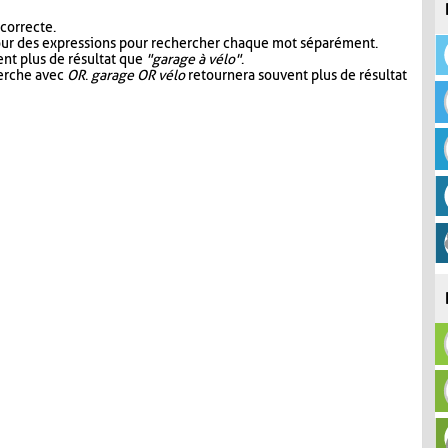
 correcte.
our des expressions pour rechercher chaque mot séparément.
nt plus de résultat que
"garage à vélo"
.
herche avec
OR
.
garage OR vélo
retournera souvent plus de résultat