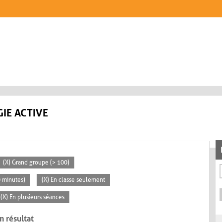
IE ACTIVE
(X) Grand groupe (> 100)
0 minutes)
(X) En classe seulement
(X) En plusieurs séances
n résultat