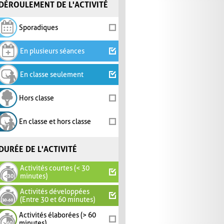
DÉROULEMENT DE L'ACTIVITÉ
Sporadiques
En plusieurs séances
En classe seulement
Hors classe
En classe et hors classe
DURÉE DE L'ACTIVITÉ
Activités courtes (< 30
minutes)
Activités développées
(Entre 30 et 60 minutes)
Activités élaborées (> 60
minutes)