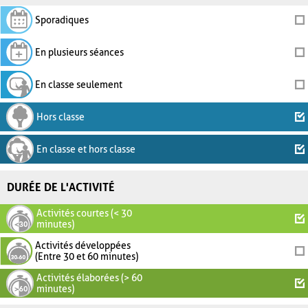
Sporadiques
En plusieurs séances
En classe seulement
Hors classe
En classe et hors classe
DURÉE DE L'ACTIVITÉ
Activités courtes (< 30
minutes)
Activités développées
(Entre 30 et 60 minutes)
Activités élaborées (> 60
minutes)