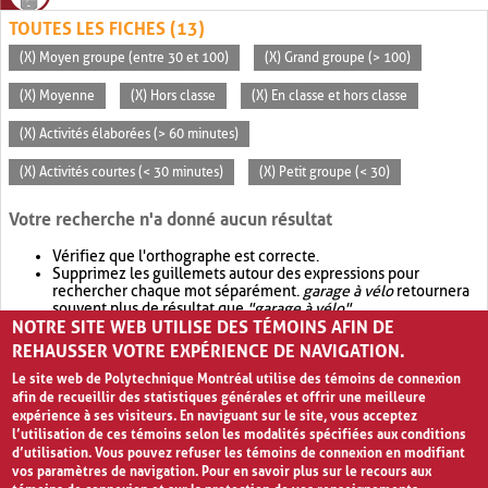
TOUTES LES FICHES (13)
(X) Moyen groupe (entre 30 et 100)
(X) Grand groupe (> 100)
(X) Moyenne
(X) Hors classe
(X) En classe et hors classe
(X) Activités élaborées (> 60 minutes)
(X) Activités courtes (< 30 minutes)
(X) Petit groupe (< 30)
Votre recherche n'a donné aucun résultat
Vérifiez que l'orthographe est correcte.
Supprimez les guillemets autour des expressions pour
rechercher chaque mot séparément.
garage à vélo
retournera
souvent plus de résultat que
"garage à vélo"
.
NOTRE SITE WEB UTILISE DES TÉMOINS AFIN DE
Envisagez d'élargir votre recherche avec
OR
.
garage OR vélo
retournera souvent plus de résultat que
garage à vélo
.
REHAUSSER VOTRE EXPÉRIENCE DE NAVIGATION.
Le site web de Polytechnique Montréal utilise des témoins de connexion
afin de recueillir des statistiques générales et offrir une meilleure
expérience à ses visiteurs. En naviguant sur le site, vous acceptez
l’utilisation de ces témoins selon les modalités spécifiées aux conditions
d’utilisation. Vous pouvez refuser les témoins de connexion en modifiant
vos paramètres de navigation. Pour en savoir plus sur le recours aux