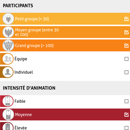
PARTICIPANTS
Petit groupe (< 30)
Moyen groupe (entre 30
et 100)
Grand groupe (> 100)
Équipe
Individuel
INTENSITÉ D'ANIMATION
Faible
Moyenne
Élevée