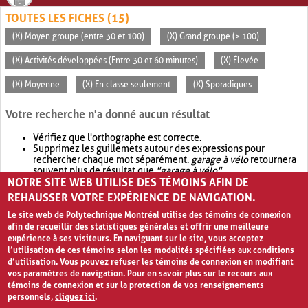
TOUTES LES FICHES (15)
(X) Moyen groupe (entre 30 et 100)
(X) Grand groupe (> 100)
(X) Activités développées (Entre 30 et 60 minutes)
(X) Élevée
(X) Moyenne
(X) En classe seulement
(X) Sporadiques
Votre recherche n'a donné aucun résultat
Vérifiez que l'orthographe est correcte.
Supprimez les guillemets autour des expressions pour
rechercher chaque mot séparément.
garage à vélo
retournera
souvent plus de résultat que
"garage à vélo"
.
NOTRE SITE WEB UTILISE DES TÉMOINS AFIN DE
Envisagez d'élargir votre recherche avec
OR
.
garage OR vélo
retournera souvent plus de résultat que
garage à vélo
.
REHAUSSER VOTRE EXPÉRIENCE DE NAVIGATION.
Le site web de Polytechnique Montréal utilise des témoins de connexion
afin de recueillir des statistiques générales et offrir une meilleure
expérience à ses visiteurs. En naviguant sur le site, vous acceptez
l’utilisation de ces témoins selon les modalités spécifiées aux conditions
d’utilisation. Vous pouvez refuser les témoins de connexion en modifiant
vos paramètres de navigation. Pour en savoir plus sur le recours aux
témoins de connexion et sur la protection de vos renseignements
personnels,
cliquez ici
.
Avis de confidentialité et conditions d’utilisation