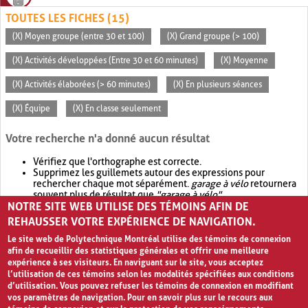
TOUTES LES FICHES (15)
(X) Moyen groupe (entre 30 et 100)
(X) Grand groupe (> 100)
(X) Activités développées (Entre 30 et 60 minutes)
(X) Moyenne
(X) Activités élaborées (> 60 minutes)
(X) En plusieurs séances
(X) Équipe
(X) En classe seulement
Votre recherche n'a donné aucun résultat
Vérifiez que l'orthographe est correcte.
Supprimez les guillemets autour des expressions pour
rechercher chaque mot séparément.
garage à vélo
retournera
souvent plus de résultat que
"garage à vélo"
.
NOTRE SITE WEB UTILISE DES TÉMOINS AFIN DE
Envisagez d'élargir votre recherche avec
OR
.
garage OR vélo
retournera souvent plus de résultat que
garage à vélo
.
REHAUSSER VOTRE EXPÉRIENCE DE NAVIGATION.
Le site web de Polytechnique Montréal utilise des témoins de connexion
afin de recueillir des statistiques générales et offrir une meilleure
expérience à ses visiteurs. En naviguant sur le site, vous acceptez
l’utilisation de ces témoins selon les modalités spécifiées aux conditions
d’utilisation. Vous pouvez refuser les témoins de connexion en modifiant
vos paramètres de navigation. Pour en savoir plus sur le recours aux