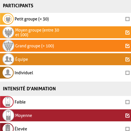
PARTICIPANTS
Petit groupe (< 30)
Moyen groupe (entre 30
et 100)
Grand groupe (> 100)
Équipe
Individuel
INTENSITÉ D'ANIMATION
Faible
Moyenne
Élevée