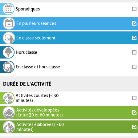
Sporadiques
En plusieurs séances
En classe seulement
Hors classe
En classe et hors classe
DURÉE DE L'ACTIVITÉ
Activités courtes (< 30
minutes)
Activités développées
(Entre 30 et 60 minutes)
Activités élaborées (> 60
minutes)