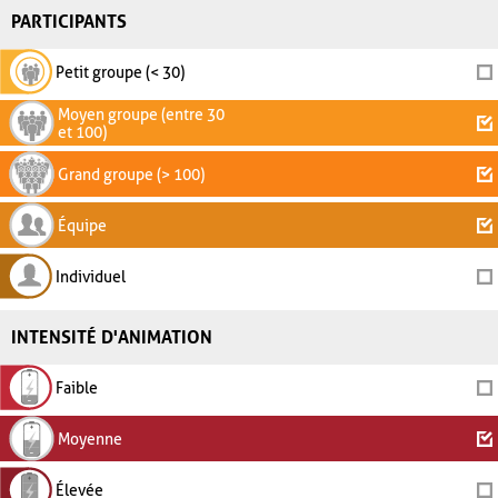
PARTICIPANTS
Petit groupe (< 30)
Moyen groupe (entre 30
et 100)
Grand groupe (> 100)
Équipe
Individuel
INTENSITÉ D'ANIMATION
Faible
Moyenne
Élevée