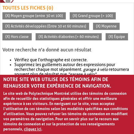
TOUTES LES FICHES (0)
(X) Moyen groupe (entre 30 et 100)
(X) Grand groupe (> 100)
(X) Activités développées (Entre 30 et 60 minutes)
(X) Moyenne
(X) Hors classe
(X) Activités élaborées (> 60 minutes)
(X) Équipe
Votre recherche n'a donné aucun résultat
Vérifiez que l'orthographe est correcte.
Supprimez les guillemets autour des expressions pour
rechercher chaque mot séparément.
garage à vélo
retournera
souvent plus de résultat que
"garage à vélo"
.
NOTRE SITE WEB UTILISE DES TÉMOINS AFIN DE
Envisagez d'élargir votre recherche avec
OR
.
garage OR vélo
retournera souvent plus de résultat que
garage à vélo
.
REHAUSSER VOTRE EXPÉRIENCE DE NAVIGATION.
Le site web de Polytechnique Montréal utilise des témoins de connexion
afin de recueillir des statistiques générales et offrir une meilleure
expérience à ses visiteurs. En naviguant sur le site, vous acceptez
l’utilisation de ces témoins selon les modalités spécifiées aux conditions
d’utilisation. Vous pouvez refuser les témoins de connexion en modifiant
vos paramètres de navigation. Pour en savoir plus sur le recours aux
témoins de connexion et sur la protection de vos renseignements
personnels,
cliquez ici
.
Avis de confidentialité et conditions d’utilisation