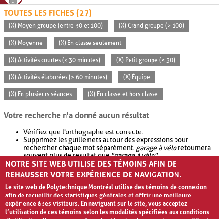
TOUTES LES FICHES (27)
(X) Moyen groupe (entre 30 et 100)
(X) Grand groupe (> 100)
(X) Moyenne
(X) En classe seulement
(X) Activités courtes (< 30 minutes)
(X) Petit groupe (< 30)
(X) Activités élaborées (> 60 minutes)
(X) Équipe
(X) En plusieurs séances
(X) En classe et hors classe
Votre recherche n'a donné aucun résultat
Vérifiez que l'orthographe est correcte.
Supprimez les guillemets autour des expressions pour
rechercher chaque mot séparément.
garage à vélo
retournera
souvent plus de résultat que
"garage à vélo"
.
NOTRE SITE WEB UTILISE DES TÉMOINS AFIN DE
Envisagez d'élargir votre recherche avec
OR
.
garage OR vélo
retournera souvent plus de résultat que
garage à vélo
.
REHAUSSER VOTRE EXPÉRIENCE DE NAVIGATION.
Le site web de Polytechnique Montréal utilise des témoins de connexion
afin de recueillir des statistiques générales et offrir une meilleure
expérience à ses visiteurs. En naviguant sur le site, vous acceptez
l’utilisation de ces témoins selon les modalités spécifiées aux conditions