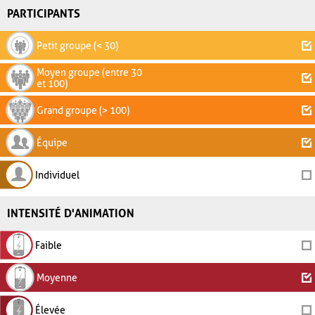
PARTICIPANTS
Petit groupe (< 30)
Moyen groupe (entre 30
et 100)
Grand groupe (> 100)
Équipe
Individuel
INTENSITÉ D'ANIMATION
Faible
Moyenne
Élevée