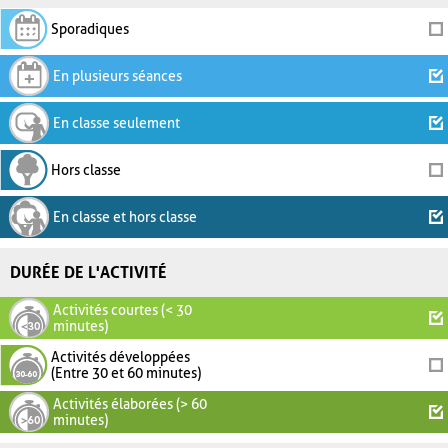
Sporadiques
En plusieurs séances
En classe seulement
Hors classe
En classe et hors classe
DURÉE DE L'ACTIVITÉ
Activités courtes (< 30
minutes)
Activités développées
(Entre 30 et 60 minutes)
Activités élaborées (> 60
minutes)