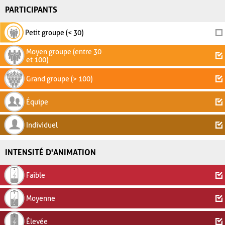
PARTICIPANTS
Petit groupe (< 30)
Moyen groupe (entre 30
et 100)
Grand groupe (> 100)
Équipe
Individuel
INTENSITÉ D'ANIMATION
Faible
Moyenne
Élevée