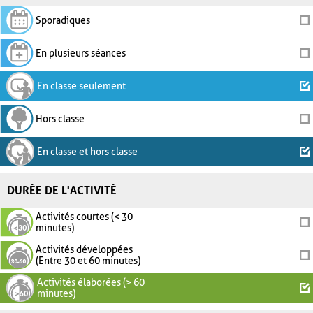
Sporadiques
En plusieurs séances
En classe seulement
Hors classe
En classe et hors classe
DURÉE DE L'ACTIVITÉ
Activités courtes (< 30
minutes)
Activités développées
(Entre 30 et 60 minutes)
Activités élaborées (> 60
minutes)