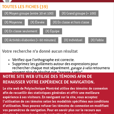
TOUTES LES FICHES (39)
(X) Moyen groupe (entre 30 et 100)
(X) Grand groupe (> 100)
(X) Moyenne
(X) Élevée
(X) En classe et hors classe
(X) En classe seulement
(X) Équipe
(X) Activités élaborées (> 60 minutes)
(X) Individuel
(X) Faible
Votre recherche n'a donné aucun résultat
Vérifiez que l'orthographe est correcte.
Supprimez les guillemets autour des expressions pour
rechercher chaque mot séparément.
garage à vélo
retournera
souvent plus de résultat que
"garage à vélo"
.
NOTRE SITE WEB UTILISE DES TÉMOINS AFIN DE
Envisagez d'élargir votre recherche avec
OR
.
garage OR vélo
retournera souvent plus de résultat que
garage à vélo
.
REHAUSSER VOTRE EXPÉRIENCE DE NAVIGATION.
Le site web de Polytechnique Montréal utilise des témoins de connexion
afin de recueillir des statistiques générales et offrir une meilleure
expérience à ses visiteurs. En naviguant sur le site, vous acceptez
l’utilisation de ces témoins selon les modalités spécifiées aux conditions
d’utilisation. Vous pouvez refuser les témoins de connexion en modifiant
vos paramètres de navigation. Pour en savoir plus sur le recours aux