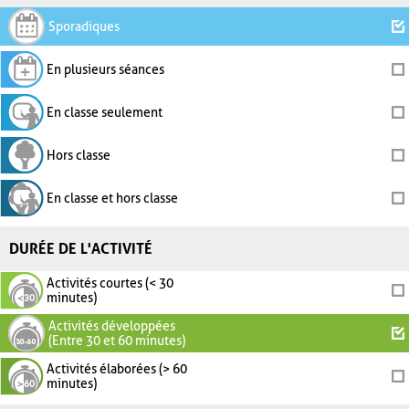
Sporadiques
En plusieurs séances
En classe seulement
Hors classe
En classe et hors classe
DURÉE DE L'ACTIVITÉ
Activités courtes (< 30
minutes)
Activités développées
(Entre 30 et 60 minutes)
Activités élaborées (> 60
minutes)