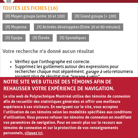
TOUTES LES FICHES (16)
(X) Moyen groupe (entre 30 et 100)
(X) Grand groupe (> 100)
(X) Moyenne
(X) Activités développées (Entre 30 et 60 minutes)
(X) Équipe
(X) Élevée
(X) Sporadiques
Votre recherche n'a donné aucun résultat
Vérifiez que l'orthographe est correcte.
Supprimez les guillemets autour des expressions pour
rechercher chaque mot séparément.
garage à vélo
retournera
souvent plus de résultat que
"garage à vélo"
.
NOTRE SITE WEB UTILISE DES TÉMOINS AFIN DE
Envisagez d'élargir votre recherche avec
OR
.
garage OR vélo
retournera souvent plus de résultat que
garage à vélo
.
REHAUSSER VOTRE EXPÉRIENCE DE NAVIGATION.
Le site web de Polytechnique Montréal utilise des témoins de connexion
afin de recueillir des statistiques générales et offrir une meilleure
expérience à ses visiteurs. En naviguant sur le site, vous acceptez
l’utilisation de ces témoins selon les modalités spécifiées aux conditions
d’utilisation. Vous pouvez refuser les témoins de connexion en modifiant
vos paramètres de navigation. Pour en savoir plus sur le recours aux
témoins de connexion et sur la protection de vos renseignements
personnels,
cliquez ici
.
Avis de confidentialité et conditions d’utilisation