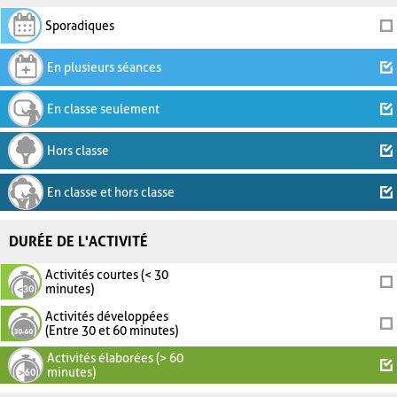
Sporadiques
En plusieurs séances
En classe seulement
Hors classe
En classe et hors classe
DURÉE DE L'ACTIVITÉ
Activités courtes (< 30
minutes)
Activités développées
(Entre 30 et 60 minutes)
Activités élaborées (> 60
minutes)