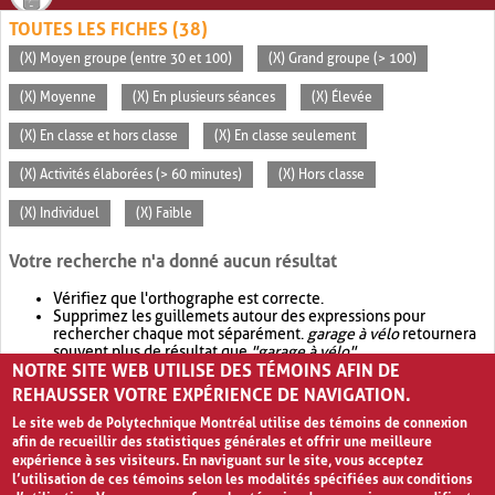
TOUTES LES FICHES (38)
(X) Moyen groupe (entre 30 et 100)
(X) Grand groupe (> 100)
(X) Moyenne
(X) En plusieurs séances
(X) Élevée
(X) En classe et hors classe
(X) En classe seulement
(X) Activités élaborées (> 60 minutes)
(X) Hors classe
(X) Individuel
(X) Faible
Votre recherche n'a donné aucun résultat
Vérifiez que l'orthographe est correcte.
Supprimez les guillemets autour des expressions pour
rechercher chaque mot séparément.
garage à vélo
retournera
souvent plus de résultat que
"garage à vélo"
.
NOTRE SITE WEB UTILISE DES TÉMOINS AFIN DE
Envisagez d'élargir votre recherche avec
OR
.
garage OR vélo
retournera souvent plus de résultat que
garage à vélo
.
REHAUSSER VOTRE EXPÉRIENCE DE NAVIGATION.
Le site web de Polytechnique Montréal utilise des témoins de connexion
afin de recueillir des statistiques générales et offrir une meilleure
expérience à ses visiteurs. En naviguant sur le site, vous acceptez
l’utilisation de ces témoins selon les modalités spécifiées aux conditions