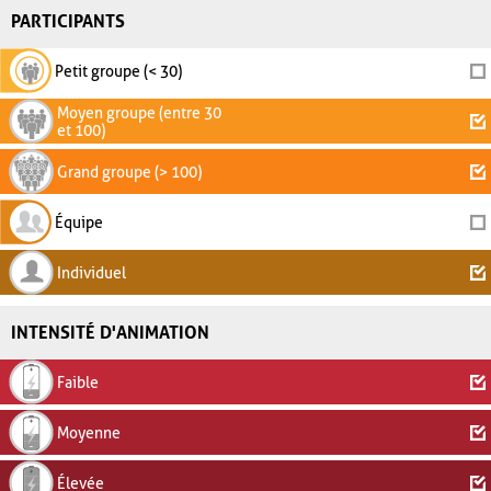
PARTICIPANTS
Petit groupe (< 30)
Moyen groupe (entre 30
et 100)
Grand groupe (> 100)
Équipe
Individuel
INTENSITÉ D'ANIMATION
Faible
Moyenne
Élevée