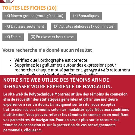
TOUTES LES FICHES (20)
(X) Moyen groupe (entre 30 et 100)
(X) Sporadiques
(X) En classe seulement
(X) Activités élaborées (> 60 minutes)
(X) Faible
(X) En classe et hors classe
Votre recherche n'a donné aucun résultat
Vérifiez que l'orthographe est correcte.
Supprimez les guillemets autour des expressions pour
rechercher chaque mot séparément.
garage à vélo
retournera
souvent plus de résultat que
"garage à vélo"
.
NOTRE SITE WEB UTILISE DES TÉMOINS AFIN DE
Envisagez d'élargir votre recherche avec
OR
.
garage OR vélo
retournera souvent plus de résultat que
garage à vélo
.
REHAUSSER VOTRE EXPÉRIENCE DE NAVIGATION.
Le site web de Polytechnique Montréal utilise des témoins de connexion
afin de recueillir des statistiques générales et offrir une meilleure
expérience à ses visiteurs. En naviguant sur le site, vous acceptez
l’utilisation de ces témoins selon les modalités spécifiées aux conditions
d’utilisation. Vous pouvez refuser les témoins de connexion en modifiant
vos paramètres de navigation. Pour en savoir plus sur le recours aux
témoins de connexion et sur la protection de vos renseignements
personnels,
cliquez ici
.
Avis de confidentialité et conditions d’utilisation