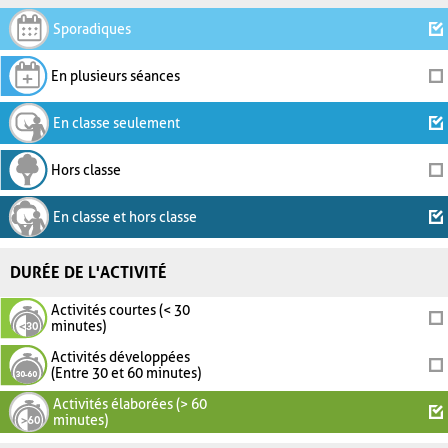
Sporadiques
En plusieurs séances
En classe seulement
Hors classe
En classe et hors classe
DURÉE DE L'ACTIVITÉ
Activités courtes (< 30
minutes)
Activités développées
(Entre 30 et 60 minutes)
Activités élaborées (> 60
minutes)