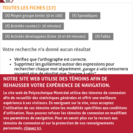
TOUTES LES FICHES (37)
(X) Moyen groupe (entre 30 et 100)
(X) Sporadiques
(X) Activités courtes (< 30 minutes)
(X) Activités développées (Entre 30 et 60 minutes)
(X) Faible
Votre recherche n'a donné aucun résultat
Vérifiez que l'orthographe est correcte.
Supprimez les guillemets autour des expressions pour
rechercher chaque mot séparément.
garage à vélo
retournera
souvent plus de résultat que
"garage à vélo"
.
NOTRE SITE WEB UTILISE DES TÉMOINS AFIN DE
Envisagez d'élargir votre recherche avec
OR
.
garage OR vélo
retournera souvent plus de résultat que
garage à vélo
.
REHAUSSER VOTRE EXPÉRIENCE DE NAVIGATION.
Le site web de Polytechnique Montréal utilise des témoins de connexion
afin de recueillir des statistiques générales et offrir une meilleure
expérience à ses visiteurs. En naviguant sur le site, vous acceptez
l’utilisation de ces témoins selon les modalités spécifiées aux conditions
d’utilisation. Vous pouvez refuser les témoins de connexion en modifiant
vos paramètres de navigation. Pour en savoir plus sur le recours aux
témoins de connexion et sur la protection de vos renseignements
personnels,
cliquez ici
.
Avis de confidentialité et conditions d’utilisation