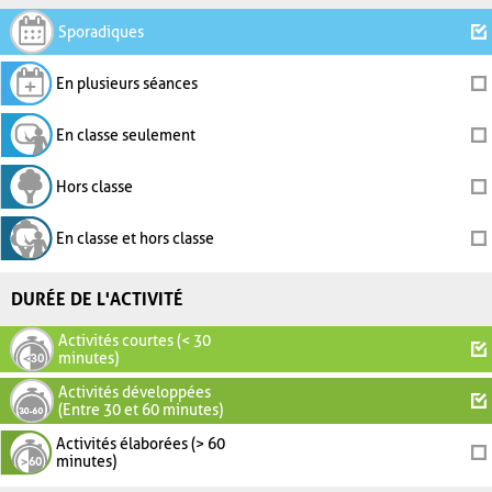
Sporadiques
En plusieurs séances
En classe seulement
Hors classe
En classe et hors classe
DURÉE DE L'ACTIVITÉ
Activités courtes (< 30
minutes)
Activités développées
(Entre 30 et 60 minutes)
Activités élaborées (> 60
minutes)