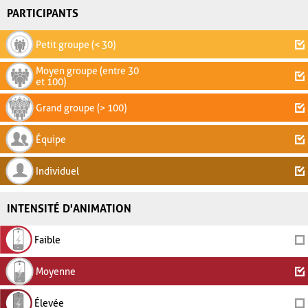
PARTICIPANTS
Petit groupe (< 30)
Moyen groupe (entre 30
et 100)
Grand groupe (> 100)
Équipe
Individuel
INTENSITÉ D'ANIMATION
Faible
Moyenne
Élevée