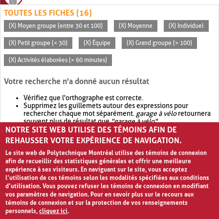
TOUTES LES FICHES (16)
(X) Moyen groupe (entre 30 et 100)
(X) Moyenne
(X) Individuel
(X) Petit groupe (< 30)
(X) Équipe
(X) Grand groupe (> 100)
(X) Activités élaborées (> 60 minutes)
Votre recherche n'a donné aucun résultat
Vérifiez que l'orthographe est correcte.
Supprimez les guillemets autour des expressions pour
rechercher chaque mot séparément.
garage à vélo
retournera
souvent plus de résultat que
"garage à vélo"
.
NOTRE SITE WEB UTILISE DES TÉMOINS AFIN DE
Envisagez d'élargir votre recherche avec
OR
.
garage OR vélo
retournera souvent plus de résultat que
garage à vélo
.
REHAUSSER VOTRE EXPÉRIENCE DE NAVIGATION.
Le site web de Polytechnique Montréal utilise des témoins de connexion
afin de recueillir des statistiques générales et offrir une meilleure
expérience à ses visiteurs. En naviguant sur le site, vous acceptez
l’utilisation de ces témoins selon les modalités spécifiées aux conditions
d’utilisation. Vous pouvez refuser les témoins de connexion en modifiant
vos paramètres de navigation. Pour en savoir plus sur le recours aux
témoins de connexion et sur la protection de vos renseignements
personnels,
cliquez ici
.
Avis de confidentialité et conditions d’utilisation