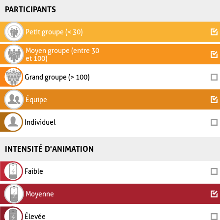
PARTICIPANTS
Petit groupe (< 30)
Moyen groupe (entre 30
et 100)
Grand groupe (> 100)
Équipe
Individuel
INTENSITÉ D'ANIMATION
Faible
Moyenne
Élevée