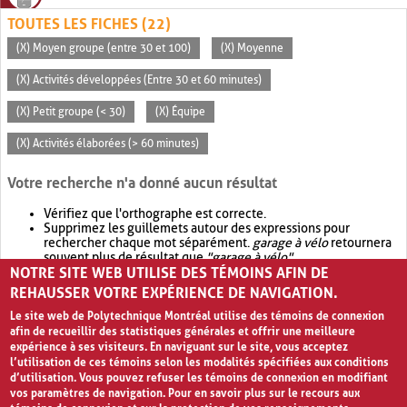
TOUTES LES FICHES (22)
(X) Moyen groupe (entre 30 et 100)
(X) Moyenne
(X) Activités développées (Entre 30 et 60 minutes)
(X) Petit groupe (< 30)
(X) Équipe
(X) Activités élaborées (> 60 minutes)
Votre recherche n'a donné aucun résultat
Vérifiez que l'orthographe est correcte.
Supprimez les guillemets autour des expressions pour
rechercher chaque mot séparément.
garage à vélo
retournera
souvent plus de résultat que
"garage à vélo"
.
NOTRE SITE WEB UTILISE DES TÉMOINS AFIN DE
Envisagez d'élargir votre recherche avec
OR
.
garage OR vélo
retournera souvent plus de résultat que
garage à vélo
.
REHAUSSER VOTRE EXPÉRIENCE DE NAVIGATION.
Le site web de Polytechnique Montréal utilise des témoins de connexion
afin de recueillir des statistiques générales et offrir une meilleure
expérience à ses visiteurs. En naviguant sur le site, vous acceptez
l’utilisation de ces témoins selon les modalités spécifiées aux conditions
d’utilisation. Vous pouvez refuser les témoins de connexion en modifiant
vos paramètres de navigation. Pour en savoir plus sur le recours aux