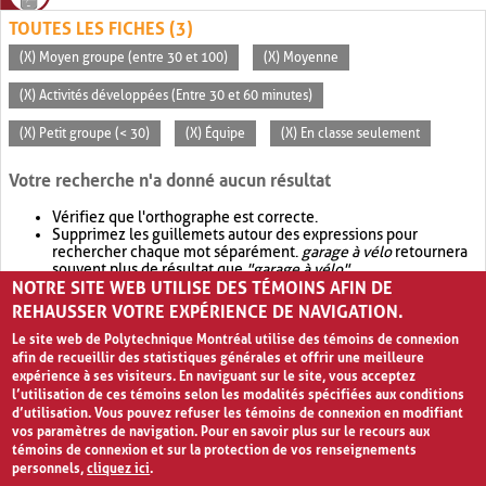
TOUTES LES FICHES (3)
(X) Moyen groupe (entre 30 et 100)
(X) Moyenne
(X) Activités développées (Entre 30 et 60 minutes)
(X) Petit groupe (< 30)
(X) Équipe
(X) En classe seulement
Votre recherche n'a donné aucun résultat
Vérifiez que l'orthographe est correcte.
Supprimez les guillemets autour des expressions pour
rechercher chaque mot séparément.
garage à vélo
retournera
souvent plus de résultat que
"garage à vélo"
.
NOTRE SITE WEB UTILISE DES TÉMOINS AFIN DE
Envisagez d'élargir votre recherche avec
OR
.
garage OR vélo
retournera souvent plus de résultat que
garage à vélo
.
REHAUSSER VOTRE EXPÉRIENCE DE NAVIGATION.
Le site web de Polytechnique Montréal utilise des témoins de connexion
afin de recueillir des statistiques générales et offrir une meilleure
expérience à ses visiteurs. En naviguant sur le site, vous acceptez
l’utilisation de ces témoins selon les modalités spécifiées aux conditions
d’utilisation. Vous pouvez refuser les témoins de connexion en modifiant
vos paramètres de navigation. Pour en savoir plus sur le recours aux
témoins de connexion et sur la protection de vos renseignements
personnels,
cliquez ici
.
Avis de confidentialité et conditions d’utilisation