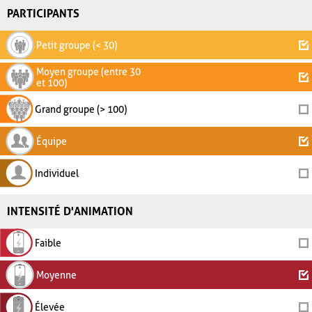
PARTICIPANTS
Petit groupe (< 30)
Moyen groupe (entre 30
et 100)
Grand groupe (> 100)
Équipe
Individuel
INTENSITÉ D'ANIMATION
Faible
Moyenne
Élevée