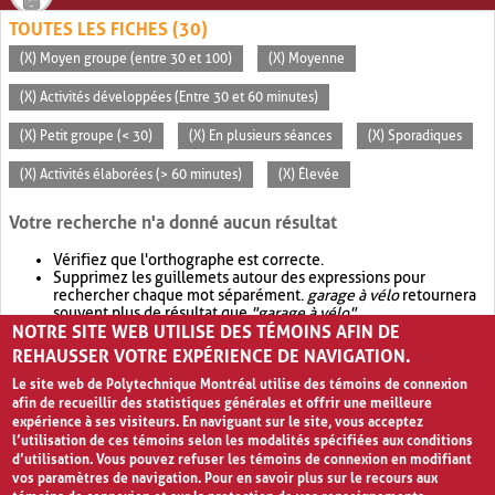
TOUTES LES FICHES (30)
(X) Moyen groupe (entre 30 et 100)
(X) Moyenne
(X) Activités développées (Entre 30 et 60 minutes)
(X) Petit groupe (< 30)
(X) En plusieurs séances
(X) Sporadiques
(X) Activités élaborées (> 60 minutes)
(X) Élevée
Votre recherche n'a donné aucun résultat
Vérifiez que l'orthographe est correcte.
Supprimez les guillemets autour des expressions pour
rechercher chaque mot séparément.
garage à vélo
retournera
souvent plus de résultat que
"garage à vélo"
.
NOTRE SITE WEB UTILISE DES TÉMOINS AFIN DE
Envisagez d'élargir votre recherche avec
OR
.
garage OR vélo
retournera souvent plus de résultat que
garage à vélo
.
REHAUSSER VOTRE EXPÉRIENCE DE NAVIGATION.
Le site web de Polytechnique Montréal utilise des témoins de connexion
afin de recueillir des statistiques générales et offrir une meilleure
expérience à ses visiteurs. En naviguant sur le site, vous acceptez
l’utilisation de ces témoins selon les modalités spécifiées aux conditions
d’utilisation. Vous pouvez refuser les témoins de connexion en modifiant
vos paramètres de navigation. Pour en savoir plus sur le recours aux