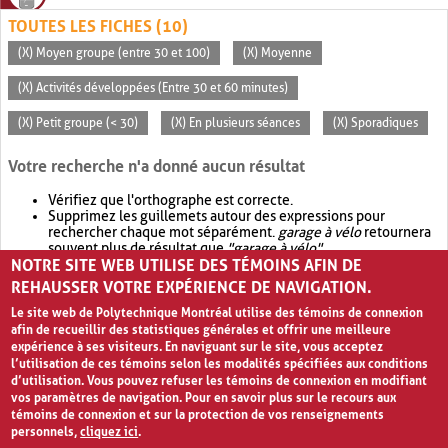
TOUTES LES FICHES (10)
(X) Moyen groupe (entre 30 et 100)
(X) Moyenne
(X) Activités développées (Entre 30 et 60 minutes)
(X) Petit groupe (< 30)
(X) En plusieurs séances
(X) Sporadiques
Votre recherche n'a donné aucun résultat
Vérifiez que l'orthographe est correcte.
Supprimez les guillemets autour des expressions pour
rechercher chaque mot séparément.
garage à vélo
retournera
souvent plus de résultat que
"garage à vélo"
.
NOTRE SITE WEB UTILISE DES TÉMOINS AFIN DE
Envisagez d'élargir votre recherche avec
OR
.
garage OR vélo
retournera souvent plus de résultat que
garage à vélo
.
REHAUSSER VOTRE EXPÉRIENCE DE NAVIGATION.
Le site web de Polytechnique Montréal utilise des témoins de connexion
afin de recueillir des statistiques générales et offrir une meilleure
expérience à ses visiteurs. En naviguant sur le site, vous acceptez
l’utilisation de ces témoins selon les modalités spécifiées aux conditions
d’utilisation. Vous pouvez refuser les témoins de connexion en modifiant
vos paramètres de navigation. Pour en savoir plus sur le recours aux
témoins de connexion et sur la protection de vos renseignements
personnels,
cliquez ici
.
Avis de confidentialité et conditions d’utilisation