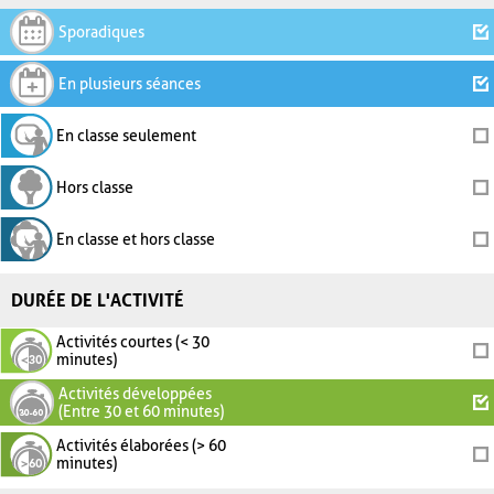
Sporadiques
En plusieurs séances
En classe seulement
Hors classe
En classe et hors classe
DURÉE DE L'ACTIVITÉ
Activités courtes (< 30
minutes)
Activités développées
(Entre 30 et 60 minutes)
Activités élaborées (> 60
minutes)