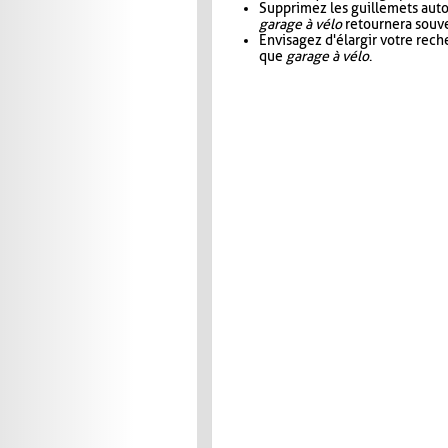
Supprimez les guillemets aut
garage à vélo
retournera souve
Envisagez d'élargir votre rec
que
garage à vélo
.