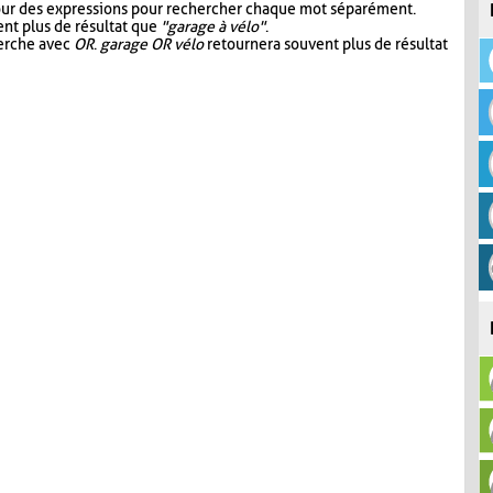
our des expressions pour rechercher chaque mot séparément.
nt plus de résultat que
"garage à vélo"
.
herche avec
OR
.
garage OR vélo
retournera souvent plus de résultat