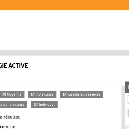
IE ACTIVE
(X) Moyenne
(X) Hors classe
(X) En plusieurs séances
se et hors classe
(X) Individuel
n résultat
 correcte.