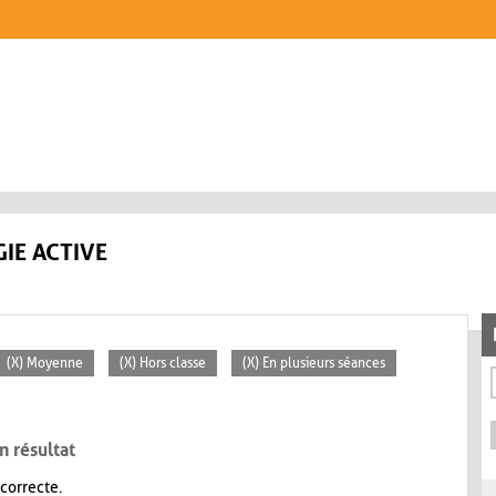
IE ACTIVE
(X) Moyenne
(X) Hors classe
(X) En plusieurs séances
n résultat
 correcte.