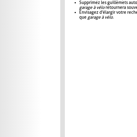
Supprimez les guillemets aut
garage à vélo
retournera souve
Envisagez d'élargir votre rec
que
garage à vélo
.