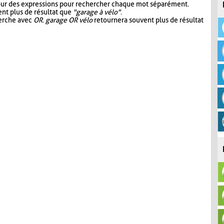
our des expressions pour rechercher chaque mot séparément.
nt plus de résultat que
"garage à vélo"
.
herche avec
OR
.
garage OR vélo
retournera souvent plus de résultat