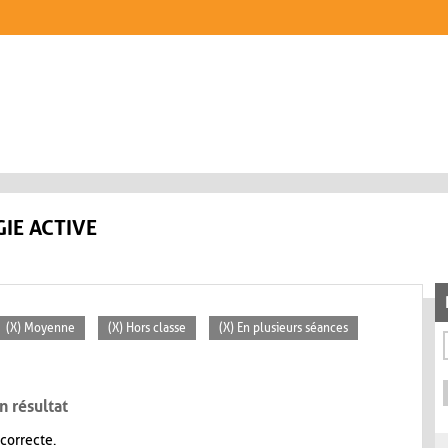
IE ACTIVE
(X) Moyenne
(X) Hors classe
(X) En plusieurs séances
n résultat
 correcte.