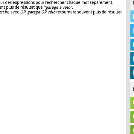
our des expressions pour rechercher chaque mot séparément.
nt plus de résultat que
"garage à vélo"
.
herche avec
OR
.
garage OR vélo
retournera souvent plus de résultat