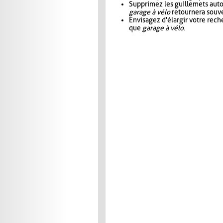
Supprimez les guillemets aut
garage à vélo
retournera souve
Envisagez d'élargir votre rec
que
garage à vélo
.