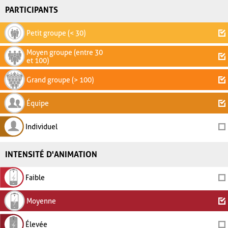
PARTICIPANTS
Petit groupe (< 30)
Moyen groupe (entre 30
et 100)
Grand groupe (> 100)
Équipe
Individuel
INTENSITÉ D'ANIMATION
Faible
Moyenne
Élevée