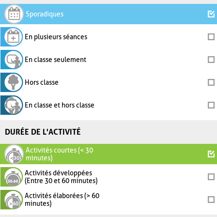
Sporadiques
En plusieurs séances
En classe seulement
Hors classe
En classe et hors classe
DURÉE DE L'ACTIVITÉ
Activités courtes (< 30
minutes)
Activités développées
(Entre 30 et 60 minutes)
Activités élaborées (> 60
minutes)