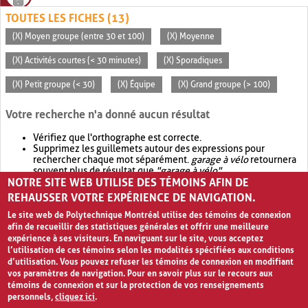
TOUTES LES FICHES (13)
(X) Moyen groupe (entre 30 et 100)
(X) Moyenne
(X) Activités courtes (< 30 minutes)
(X) Sporadiques
(X) Petit groupe (< 30)
(X) Équipe
(X) Grand groupe (> 100)
Votre recherche n'a donné aucun résultat
Vérifiez que l'orthographe est correcte.
Supprimez les guillemets autour des expressions pour
rechercher chaque mot séparément.
garage à vélo
retournera
souvent plus de résultat que
"garage à vélo"
.
NOTRE SITE WEB UTILISE DES TÉMOINS AFIN DE
Envisagez d'élargir votre recherche avec
OR
.
garage OR vélo
retournera souvent plus de résultat que
garage à vélo
.
REHAUSSER VOTRE EXPÉRIENCE DE NAVIGATION.
Le site web de Polytechnique Montréal utilise des témoins de connexion
afin de recueillir des statistiques générales et offrir une meilleure
expérience à ses visiteurs. En naviguant sur le site, vous acceptez
l’utilisation de ces témoins selon les modalités spécifiées aux conditions
d’utilisation. Vous pouvez refuser les témoins de connexion en modifiant
vos paramètres de navigation. Pour en savoir plus sur le recours aux
témoins de connexion et sur la protection de vos renseignements
personnels,
cliquez ici
.
Avis de confidentialité et conditions d’utilisation