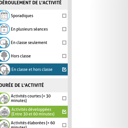
DÉROULEMENT DE L'ACTIVITÉ
Sporadiques
En plusieurs séances
En classe seulement
Hors classe
En classe et hors classe
DURÉE DE L'ACTIVITÉ
Activités courtes (< 30
minutes)
Activités développées
(Entre 30 et 60 minutes)
Activités élaborées (> 60
minutes)