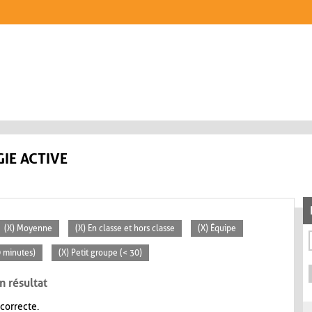
IE ACTIVE
(X) Moyenne
(X) En classe et hors classe
(X) Équipe
0 minutes)
(X) Petit groupe (< 30)
n résultat
 correcte.