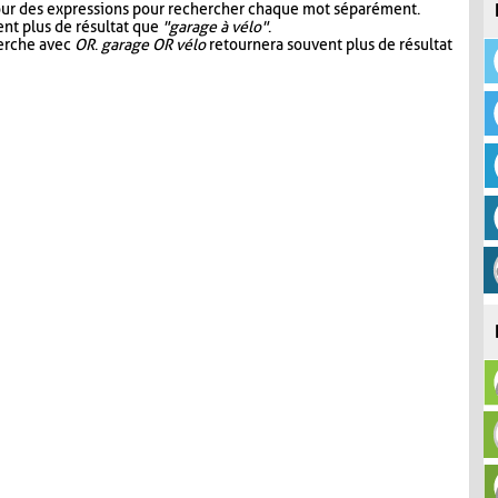
our des expressions pour rechercher chaque mot séparément.
nt plus de résultat que
"garage à vélo"
.
herche avec
OR
.
garage OR vélo
retournera souvent plus de résultat