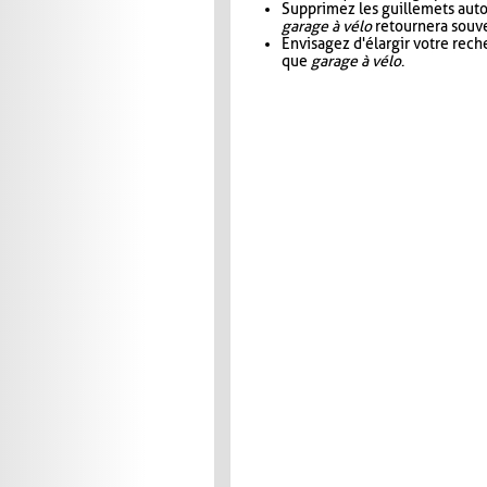
Supprimez les guillemets aut
garage à vélo
retournera souve
Envisagez d'élargir votre rec
que
garage à vélo
.