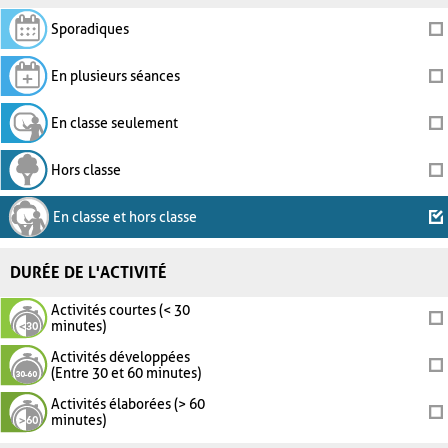
Sporadiques
En plusieurs séances
En classe seulement
Hors classe
En classe et hors classe
DURÉE DE L'ACTIVITÉ
Activités courtes (< 30
minutes)
Activités développées
(Entre 30 et 60 minutes)
Activités élaborées (> 60
minutes)