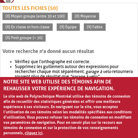
TOUTES LES FICHES (50)
(X) Moyen groupe (entre 30 et 100)
(X) Moyenne
(X) En classe et hors classe
(X) Équipe
(X) Faible
(X) Petit groupe (< 30)
Votre recherche n'a donné aucun résultat
Vérifiez que l'orthographe est correcte.
Supprimez les guillemets autour des expressions pour
rechercher chaque mot séparément.
garage à vélo
retournera
souvent plus de résultat que
"garage à vélo"
.
NOTRE SITE WEB UTILISE DES TÉMOINS AFIN DE
Envisagez d'élargir votre recherche avec
OR
.
garage OR vélo
retournera souvent plus de résultat que
garage à vélo
.
REHAUSSER VOTRE EXPÉRIENCE DE NAVIGATION.
Le site web de Polytechnique Montréal utilise des témoins de connexion
afin de recueillir des statistiques générales et offrir une meilleure
expérience à ses visiteurs. En naviguant sur le site, vous acceptez
l’utilisation de ces témoins selon les modalités spécifiées aux conditions
d’utilisation. Vous pouvez refuser les témoins de connexion en modifiant
vos paramètres de navigation. Pour en savoir plus sur le recours aux
témoins de connexion et sur la protection de vos renseignements
personnels,
cliquez ici
.
Avis de confidentialité et conditions d’utilisation