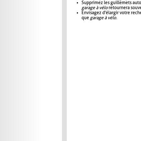
Supprimez les guillemets aut
garage à vélo
retournera souve
Envisagez d'élargir votre rec
que
garage à vélo
.