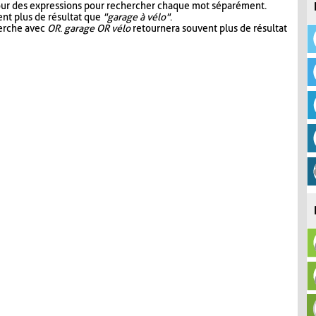
our des expressions pour rechercher chaque mot séparément.
nt plus de résultat que
"garage à vélo"
.
herche avec
OR
.
garage OR vélo
retournera souvent plus de résultat