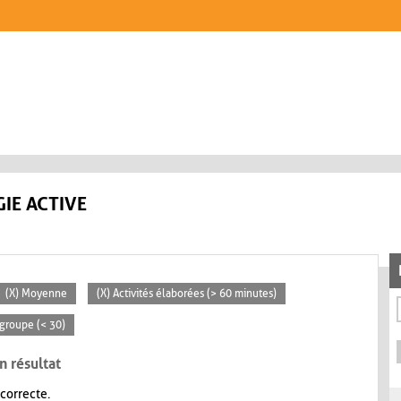
IE ACTIVE
(X) Moyenne
(X) Activités élaborées (> 60 minutes)
 groupe (< 30)
n résultat
 correcte.