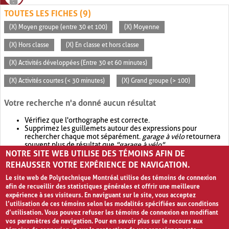
TOUTES LES FICHES (9)
(X) Moyen groupe (entre 30 et 100)
(X) Moyenne
(X) Hors classe
(X) En classe et hors classe
(X) Activités développées (Entre 30 et 60 minutes)
(X) Activités courtes (< 30 minutes)
(X) Grand groupe (> 100)
Votre recherche n'a donné aucun résultat
Vérifiez que l'orthographe est correcte.
Supprimez les guillemets autour des expressions pour
rechercher chaque mot séparément.
garage à vélo
retournera
souvent plus de résultat que
"garage à vélo"
.
NOTRE SITE WEB UTILISE DES TÉMOINS AFIN DE
Envisagez d'élargir votre recherche avec
OR
.
garage OR vélo
retournera souvent plus de résultat que
garage à vélo
.
REHAUSSER VOTRE EXPÉRIENCE DE NAVIGATION.
Le site web de Polytechnique Montréal utilise des témoins de connexion
afin de recueillir des statistiques générales et offrir une meilleure
expérience à ses visiteurs. En naviguant sur le site, vous acceptez
l’utilisation de ces témoins selon les modalités spécifiées aux conditions
d’utilisation. Vous pouvez refuser les témoins de connexion en modifiant
vos paramètres de navigation. Pour en savoir plus sur le recours aux