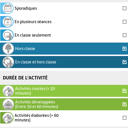
Sporadiques
En plusieurs séances
En classe seulement
Hors classe
En classe et hors classe
DURÉE DE L'ACTIVITÉ
Activités courtes (< 30
minutes)
Activités développées
(Entre 30 et 60 minutes)
Activités élaborées (> 60
minutes)