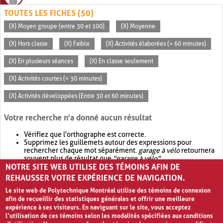
TOUTES LES FICHES (50)
(X) Moyen groupe (entre 30 et 100)
(X) Moyenne
(X) Hors classe
(X) Faible
(X) Activités élaborées (> 60 minutes)
(X) En plusieurs séances
(X) En classe seulement
(X) Activités courtes (< 30 minutes)
(X) Activités développées (Entre 30 et 60 minutes)
Votre recherche n'a donné aucun résultat
Vérifiez que l'orthographe est correcte.
Supprimez les guillemets autour des expressions pour
rechercher chaque mot séparément.
garage à vélo
retournera
souvent plus de résultat que
"garage à vélo"
.
NOTRE SITE WEB UTILISE DES TÉMOINS AFIN DE
Envisagez d'élargir votre recherche avec
OR
.
garage OR vélo
retournera souvent plus de résultat que
garage à vélo
.
REHAUSSER VOTRE EXPÉRIENCE DE NAVIGATION.
Le site web de Polytechnique Montréal utilise des témoins de connexion
afin de recueillir des statistiques générales et offrir une meilleure
expérience à ses visiteurs. En naviguant sur le site, vous acceptez
l’utilisation de ces témoins selon les modalités spécifiées aux conditions